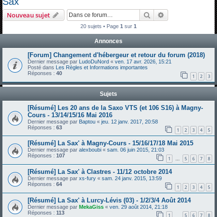
Sax'
h
Rechercher
Recherche avanc
Nouveau sujet
e
20 sujets • Page
1
sur
1
r
Annonces
c
h
[Forum] Changement d'hébergeur et retour du forum (2018)
Dernier message par
LudoDuNord
«
ven. 17 avr. 2026, 15:21
e
Posté dans
Les Règles et Informations importantes
Réponses :
40
1
2
3
r
Sujets
[Résumé] Les 20 ans de la Saxo VTS (et 106 S16) à Magny-
Cours - 13/14/15/16 Mai 2016
Dernier message par
Baptou
«
jeu. 12 janv. 2017, 20:58
Réponses :
63
1
2
3
4
5
[Résumé] La Sax' à Magny-Cours - 15/16/17/18 Mai 2015
Dernier message par
alexboubi
«
sam. 06 juin 2015, 21:03
Réponses :
107
1
5
6
7
8
…
[Résumé] La Sax' à Clastres - 11/12 octobre 2014
Dernier message par
xs-fury
«
sam. 24 janv. 2015, 13:59
Réponses :
64
1
2
3
4
5
[Résumé] La Sax' à Lurcy-Lévis (03) - 1/2/3/4 Août 2014
Dernier message par
MekaGiss
«
ven. 29 août 2014, 21:18
Réponses :
113
1
5
6
7
8
…