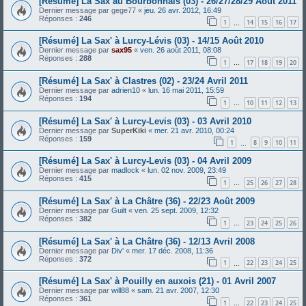
[Résumé] La Sax au Bourbonnais (03) - 26/27/28/29 Août 2011
Dernier message par
gege77
«
jeu. 26 avr. 2012, 16:49
Réponses :
246
1
14
15
16
17
…
[Résumé] La Sax' à Lurcy-Lévis (03) - 14/15 Août 2010
Dernier message par
sax95
«
ven. 26 août 2011, 08:08
Réponses :
288
1
17
18
19
20
…
[Résumé] La Sax' à Clastres (02) - 23/24 Avril 2011
Dernier message par
adrien10
«
lun. 16 mai 2011, 15:59
Réponses :
194
1
10
11
12
13
…
[Résumé] La Sax' à Lurcy-Levis (03) - 03 Avril 2010
Dernier message par
SuperKiki
«
mer. 21 avr. 2010, 00:24
Réponses :
159
1
8
9
10
11
…
[Résumé] La Sax' à Lurcy-Levis (03) - 04 Avril 2009
Dernier message par
madlock
«
lun. 02 nov. 2009, 23:49
Réponses :
415
1
25
26
27
28
…
[Résumé] La Sax' à La Châtre (36) - 22/23 Août 2009
Dernier message par
Guilt
«
ven. 25 sept. 2009, 12:32
Réponses :
382
1
23
24
25
26
…
[Résumé] La Sax' à La Châtre (36) - 12/13 Avril 2008
Dernier message par
Div'
«
mer. 17 déc. 2008, 11:36
Réponses :
372
1
22
23
24
25
…
[Résumé] La Sax' à Pouilly en auxois (21) - 01 Avril 2007
Dernier message par
will88
«
sam. 21 avr. 2007, 12:30
Réponses :
361
1
22
23
24
25
…