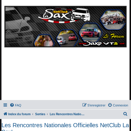
FAQ
S’enregistrer
Connexion
R
Index du forum
Sorties
Les Rencontres Nationales Officielles NetClub La Sax'
e
Les Rencontres Nationales Officielles NetClub La
c