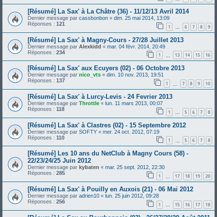
[Résumé] La Sax' à La Châtre (36) - 11/12/13 Avril 2014
Dernier message par
cassbonbon
«
dim. 25 mai 2014, 13:09
Réponses :
121
1
6
7
8
9
…
[Résumé] La Sax' à Magny-Cours - 27/28 Juillet 2013
Dernier message par
Alexkidd
«
mar. 04 févr. 2014, 20:49
Réponses :
234
1
13
14
15
16
…
[Résumé] La Sax' aux Ecuyers (02) - 06 Octobre 2013
Dernier message par
nico_vts
«
dim. 10 nov. 2013, 19:51
Réponses :
137
1
7
8
9
10
…
[Résumé] La Sax' à Lurcy-Levis - 24 Fevrier 2013
Dernier message par
Throttle
«
lun. 11 mars 2013, 00:07
Réponses :
118
1
5
6
7
8
…
[Résumé] La Sax' à Clastres (02) - 15 Septembre 2012
Dernier message par
SOFTY
«
mer. 24 oct. 2012, 07:19
Réponses :
110
1
5
6
7
8
…
[Résumé] Les 10 ans du NetClub à Magny Cours (58) -
22/23/24/25 Juin 2012
Dernier message par
kybaten
«
mar. 25 sept. 2012, 22:30
Réponses :
285
1
17
18
19
20
…
[Résumé] La Sax' à Pouilly en Auxois (21) - 06 Mai 2012
Dernier message par
adrien10
«
lun. 25 juin 2012, 09:28
Réponses :
256
1
15
16
17
18
…