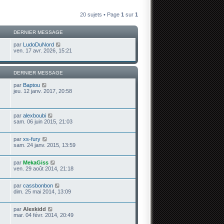
20 sujets • Page
1
sur
1
DERNIER MESSAGE
par
LudoDuNord
ven. 17 avr. 2026, 15:21
DERNIER MESSAGE
par
Baptou
jeu. 12 janv. 2017, 20:58
par
alexboubi
sam. 06 juin 2015, 21:03
par
xs-fury
sam. 24 janv. 2015, 13:59
par
MekaGiss
ven. 29 août 2014, 21:18
par
cassbonbon
dim. 25 mai 2014, 13:09
par
Alexkidd
mar. 04 févr. 2014, 20:49