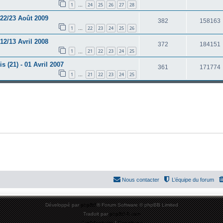
1
24
25
26
27
28
…
 22/23 Août 2009
382
158163
1
22
23
24
25
26
…
12/13 Avril 2008
372
184151
1
21
22
23
24
25
…
s (21) - 01 Avril 2007
361
171774
1
21
22
23
24
25
…
Nous contacter
L’équipe du forum
Développé par
phpBB
® Forum Software © phpBB Limited
Traduit par
phpBB-fr.com
Confidentialité
|
Conditions