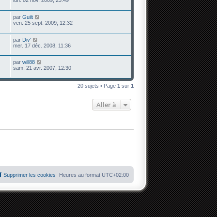
lun. 02 nov. 2009, 23:49
par
Guilt
ven. 25 sept. 2009, 12:32
par
Div'
mer. 17 déc. 2008, 11:36
par
will88
sam. 21 avr. 2007, 12:30
20 sujets • Page
1
sur
1
Aller à
Supprimer les cookies
Heures au format
UTC+02:00