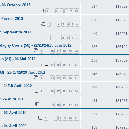
- 06 Octobre 2013
137
117023
1
6
7
8
9
10
…
 Fevrier 2013
118
112079
1
4
5
6
7
8
…
 15 Septembre 2012
110
112091
1
4
5
6
7
8
…
agny Cours (58) - 22/23/24/25 Juin 2012
285
166123
1
16
17
18
19
20
…
s (21) - 06 Mai 2012
256
137869
1
14
15
16
17
18
…
) - 26/27/28/29 Août 2011
246
145373
1
13
14
15
16
17
…
 - 14/15 Août 2010
288
146250
1
16
17
18
19
20
…
3/24 Avril 2011
194
131987
1
9
10
11
12
13
…
 - 03 Avril 2010
159
125750
1
7
8
9
10
11
…
 - 04 Avril 2009
415
167835