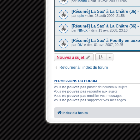
par
Momo
» dim. 05 avr. 2009, 00:05
[Résumé] La Sax' à La Châtre (36) -
par
spin
» dim. 23 août 2009, 21:56
[Résumé] La Sax' à La Châtre (36) - 
par
N!NuX
» dim. 13 avr. 2008, 23:16
[Résumé] La Sax' à Pouilly en auxoi
par
Div'
» dim. 01 avr. 2007, 20:25
Nouveau sujet
Retourner à l’index du forum
PERMISSIONS DU FORUM
Vous
ne pouvez pas
poster de nouveaux sujets
Vous
ne pouvez pas
répondre aux sujets
Vous
ne pouvez pas
modifier vos messages
Vous
ne pouvez pas
supprimer vos messages
Index du forum