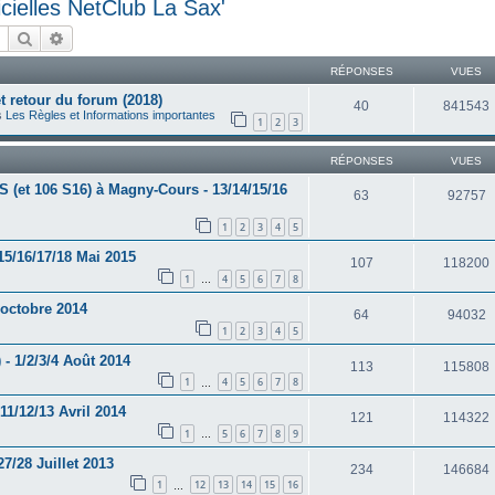
cielles NetClub La Sax'
Rechercher
Recherche avancée
RÉPONSES
VUES
 retour du forum (2018)
40
841543
s
Les Règles et Informations importantes
1
2
3
RÉPONSES
VUES
 (et 106 S16) à Magny-Cours - 13/14/15/16
63
92757
1
2
3
4
5
15/16/17/18 Mai 2015
107
118200
1
4
5
6
7
8
…
 octobre 2014
64
94032
1
2
3
4
5
 - 1/2/3/4 Août 2014
113
115808
1
4
5
6
7
8
…
11/12/13 Avril 2014
121
114322
1
5
6
7
8
9
…
7/28 Juillet 2013
234
146684
1
12
13
14
15
16
…