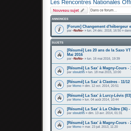
Les Rencontres Nationales Offi
Nouveau sujet
ANNONCES
[Forum] Changement d'hébergeur et
par
-NoNo-
» lun. 24 déc. 2018, 16:50 » dan
SUJETS
[Résumé] Les 20 ans de la Saxo VTS
Mai 2016
par
-NoNo-
» lun. 16 mai 2016, 19:39
[Résumé] La Sax' à Magny-Cours - 
par
sboub95
» lun. 18 mai 2015, 10:00
[Résumé] La Sax' à Clastres - 11/12
par
Momo
» dim. 12 oct. 2014, 20:51
[Résumé] La Sax' à Lurcy-Lévis (03)
par
Momo
» lun. 04 août 2014, 10:44
[Résumé] La Sax' à La Châtre (36) - 
par
sboub95
» dim. 13 avr. 2014, 01:31
[Résumé] La Sax' à Magny-Cours - 2
par
Momo
» mar. 23 juil. 2013, 11:20