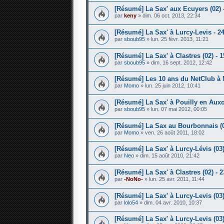
[Résumé] La Sax' aux Ecuyers (02) 
par
keny
» dim. 06 oct. 2013, 22:34
[Résumé] La Sax' à Lurcy-Levis - 24
par
sboub95
» lun. 25 févr. 2013, 11:21
[Résumé] La Sax' à Clastres (02) -
par
sboub95
» dim. 16 sept. 2012, 12:42
[Résumé] Les 10 ans du NetClub à M
par
Momo
» lun. 25 juin 2012, 10:41
[Résumé] La Sax' à Pouilly en Auxoi
par
sboub95
» lun. 07 mai 2012, 00:05
[Résumé] La Sax au Bourbonnais (03
par
Momo
» ven. 26 août 2011, 18:02
[Résumé] La Sax' à Lurcy-Lévis (03)
par
Neo
» dim. 15 août 2010, 21:42
[Résumé] La Sax' à Clastres (02) - 2
par
-NoNo-
» lun. 25 avr. 2011, 11:44
[Résumé] La Sax' à Lurcy-Levis (03)
par
lolo54
» dim. 04 avr. 2010, 10:37
[Résumé] La Sax' à Lurcy-Levis (03)