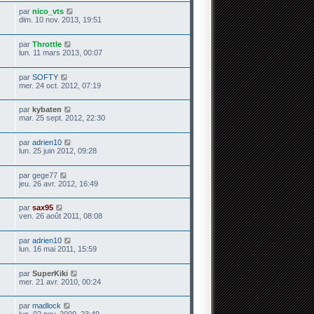
par
nico_vts
dim. 10 nov. 2013, 19:51
par
Throttle
lun. 11 mars 2013, 00:07
par
SOFTY
mer. 24 oct. 2012, 07:19
par
kybaten
mar. 25 sept. 2012, 22:30
par
adrien10
lun. 25 juin 2012, 09:28
par
gege77
jeu. 26 avr. 2012, 16:49
par
sax95
ven. 26 août 2011, 08:08
par
adrien10
lun. 16 mai 2011, 15:59
par
SuperKiki
mer. 21 avr. 2010, 00:24
par
madlock