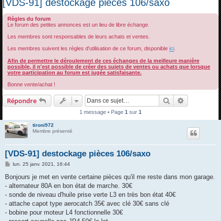
[VDS-91] destockage pièces 106/saxo
c
Règles du forum
h
Le forum des petites annonces est un lieu de libre échange.
e
Les membres sont responsables de leurs achats et ventes.
r
Les membres suivent les règles d'utilisation de ce forum, disponible
ici
.
c
Afin de permettre le déroulement de ces échanges de la meilleure manière
h
possible, il n'est possible de créer des sujets de ventes ou achats que lorsque
votre participation au forum est jugée satisfaisante.
e
Bonne vente/achat !
r
Rechercher
Recherche 
Répondre
1 message • Page
1
sur
1
tironi972
Membre présenté
[VDS-91] destockage pièces 106/saxo
M
lun. 25 janv. 2021, 16:44
e
s
Bonjours je met en vente certaine pièces qu'il me reste dans mon garage.
s
- alternateur 80A en bon état de marche. 30€
a
g
- sonde de niveau d'huile prise verte L3 en très bon état 40€
e
- attache capot type aerocatch 35€ avec clé 30€ sans clé
- bobine pour moteur L4 fonctionnelle 30€