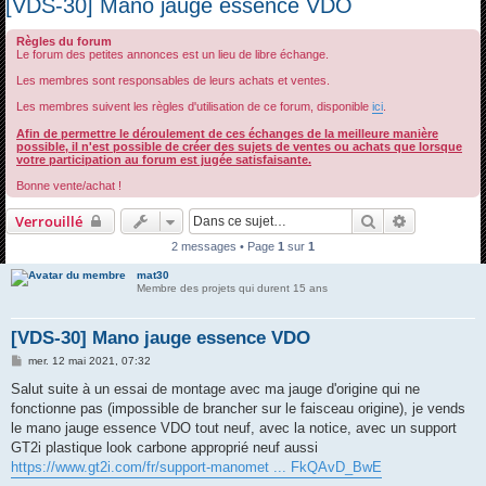
[VDS-30] Mano jauge essence VDO
c
Règles du forum
h
Le forum des petites annonces est un lieu de libre échange.
e
Les membres sont responsables de leurs achats et ventes.
r
Les membres suivent les règles d'utilisation de ce forum, disponible
ici
.
c
Afin de permettre le déroulement de ces échanges de la meilleure manière
h
possible, il n'est possible de créer des sujets de ventes ou achats que lorsque
votre participation au forum est jugée satisfaisante.
e
Bonne vente/achat !
r
Rechercher
Recherche 
Verrouillé
2 messages • Page
1
sur
1
mat30
Membre des projets qui durent 15 ans
[VDS-30] Mano jauge essence VDO
M
mer. 12 mai 2021, 07:32
e
s
Salut suite à un essai de montage avec ma jauge d'origine qui ne
s
fonctionne pas (impossible de brancher sur le faisceau origine), je vends
a
g
le mano jauge essence VDO tout neuf, avec la notice, avec un support
e
GT2i plastique look carbone approprié neuf aussi
https://www.gt2i.com/fr/support-manomet ... FkQAvD_BwE