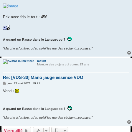
Prix avec fdp le tout : 45€
A quand un Rasso dans le Languedoc ?!
"Marche à l'ombre, qu'au soleil les merdes sèchent...counass!"
mat30
Membre des projets qui durent 15 ans
Re: [VDS-30] Mano jauge essence VDO
M
jeu. 13 mai 2021, 19:22
e
s
Vendu
s
a
g
e
A quand un Rasso dans le Languedoc ?!
"Marche à l'ombre, qu'au soleil les merdes sèchent...counass!"
Verrouillé