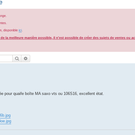
e
ange.
ntes.
m, disponible
ici
.
e la meilleure manière possible, il n'est possible de créer des sujets de ventes ou a
Rechercher
Recherche avancée
e pour quaife boîte MA saxo vts ou 106S16, excellent état.
6b.jpg
8oe.jpg