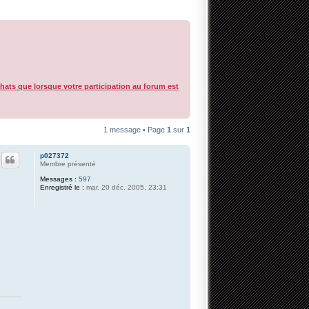
chats que lorsque votre participation au forum est
1 message • Page
1
sur
1
p027372
Membre présenté
Messages :
597
Enregistré le :
mar. 20 déc. 2005, 23:31