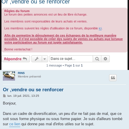
Or ,vendre ou se renforcer
c
Règles du forum
h
Le forum des petites annonces est un lieu de libre échange.
e
Les membres sont responsables de leurs achats et ventes.
r
Les membres suivent les règles d'utilisation de ce forum, disponible
ici
.
c
Afin de permettre le déroulement de ces échanges de la meilleure manière
h
possible, il n'est possible de créer des sujets de ventes ou achats que lorsque
votre participation au forum est jugée satisfaisante.
e
Bonne vente/achat !
r
Rechercher
Recherche 
Répondre
1 message • Page
1
sur
1
RINS
Membre présenté
Or ,vendre ou se renforcer
M
lun. 19 juil. 2021, 13:25
e
s
Bonjour,
s
a
g
Dans un cadre de diversification, un peu d'or ne fait pas de mal, que ce
e
soit sous forme physique ou sous forme papier. Je suis d'ailleurs tombé
sur
ce lien
qui donne pas mal d'infos utiles sur le sujet.