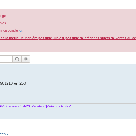
ange.
ntes.
m, disponible
ici
.
e la meilleure manière possible, il n'est possible de créer des sujets de ventes ou a
Rechercher
Recherche avancée
4901213 en 260°
 KAD raceland | 4/2/1 Raceland |Autoc by la Sax'
hées »