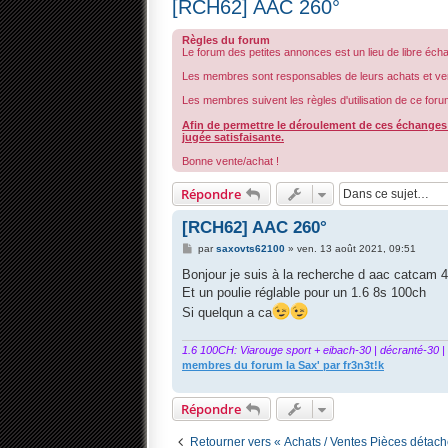
[RCH62] AAC 260°
Règles du forum
Le forum des petites annonces est un lieu de libre éch
Les membres sont responsables de leurs achats et ve
Les membres suivent les règles d'utilisation de ce foru
Afin de permettre le déroulement de ces échanges d
jugée satisfaisante.
Bonne vente/achat !
Répondre
[RCH62] AAC 260°
M
par
saxovts62100
»
ven. 13 août 2021, 09:51
e
s
Bonjour je suis à la recherche d aac catcam 
s
Et un poulie réglable pour un 1.6 8s 100ch
a
g
Si quelqun a ca
e
1.6 100CH: Viarouge sport + eibach-30 | décranté-30 |
membres du forum la Sax' par fr3n3t!k
Répondre
Retourner vers « Achats / Ventes Pièces détac