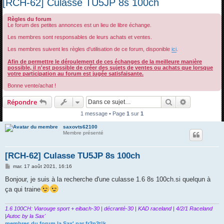
[RCH-62] Culasse TU5JP 8s 100ch
c
Règles du forum
h
Le forum des petites annonces est un lieu de libre échange.
e
Les membres sont responsables de leurs achats et ventes.
r
Les membres suivent les règles d'utilisation de ce forum, disponible
ici
.
c
Afin de permettre le déroulement de ces échanges de la meilleure manière
h
possible, il n'est possible de créer des sujets de ventes ou achats que lorsque
votre participation au forum est jugée satisfaisante.
e
Bonne vente/achat !
r
Rechercher
Recherche 
Répondre
1 message • Page
1
sur
1
saxovts62100
Membre présenté
[RCH-62] Culasse TU5JP 8s 100ch
M
mar. 17 août 2021, 16:16
e
s
Bonjour, je suis à la recherche d'une culasse 1.6 8s 100ch.si quelqun à
s
ça qui traine
a
g
e
1.6 100CH: Viarouge sport + eibach-30 | décranté-30 | KAD raceland | 4/2/1 Raceland
|Autoc by la Sax'
membres du forum la Sax' par fr3n3t!k