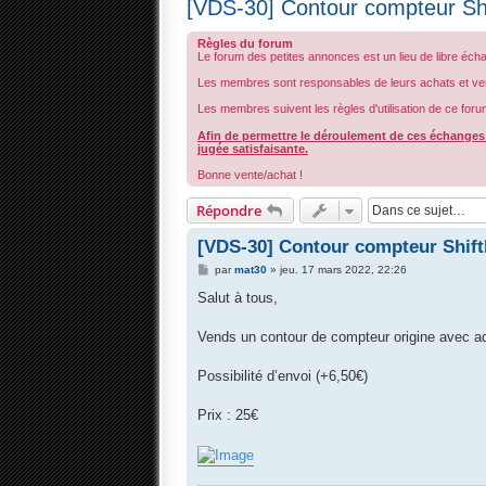
[VDS-30] Contour compteur Shif
Règles du forum
Le forum des petites annonces est un lieu de libre éch
Les membres sont responsables de leurs achats et ve
Les membres suivent les règles d'utilisation de ce foru
Afin de permettre le déroulement de ces échanges d
jugée satisfaisante.
Bonne vente/achat !
Répondre
[VDS-30] Contour compteur Shift
M
par
mat30
»
jeu. 17 mars 2022, 22:26
e
s
Salut à tous,
s
a
g
Vends un contour de compteur origine avec ada
e
Possibilité d’envoi (+6,50€)
Prix : 25€