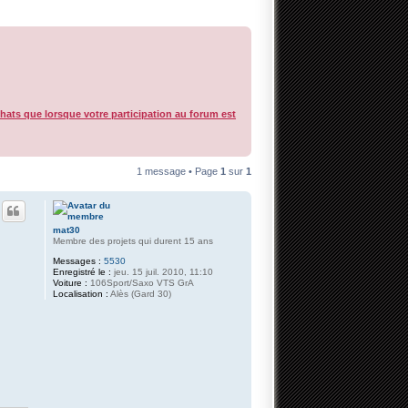
chats que lorsque votre participation au forum est
1 message • Page
1
sur
1
mat30
Membre des projets qui durent 15 ans
Messages :
5530
Enregistré le :
jeu. 15 juil. 2010, 11:10
Voiture :
106Sport/Saxo VTS GrA
Localisation :
Alès (Gard 30)