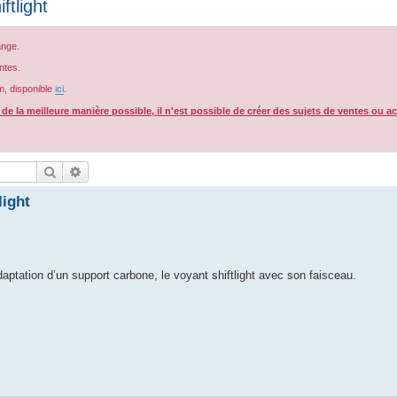
tlight
ange.
ntes.
m, disponible
ici
.
e la meilleure manière possible, il n'est possible de créer des sujets de ventes ou a
Rechercher
Recherche avancée
light
ptation d’un support carbone, le voyant shiftlight avec son faisceau.