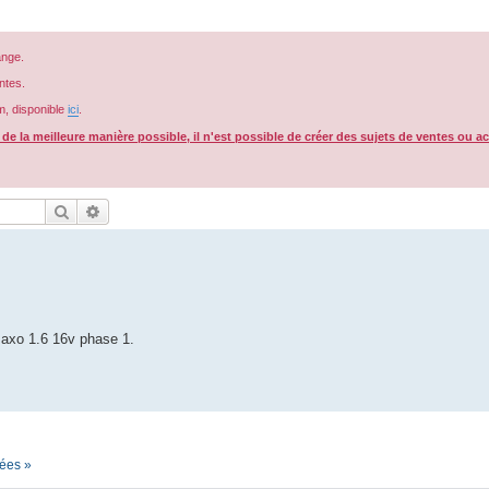
ange.
ntes.
m, disponible
ici
.
e la meilleure manière possible, il n'est possible de créer des sujets de ventes ou a
Rechercher
Recherche avancée
saxo 1.6 16v phase 1.
hées »