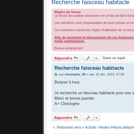
Recherche faisceau habitacle
Règles du forum
Le forum des petites annonces est un lieu de libre éch
Les membres sont responsables de leurs achats et ve
Les membres suivent les règles d'utilisation de ce foru
Afin de permettre le déroulement de ces échanges d
jugée satisfaisante.
Bonne vente/achat !
Répondre
Recherche faisceau habitacle
M
par
christophe_08
»
mar. 12 déc. 2023, 07:59
e
s
Bonjour à tous,
s
a
g
Je recherche un faisceau habitacle pour une 
e
Merci et bonne journée.
A+ Christophe
Répondre
Retourner vers « Achats / Ventes Pièces détac