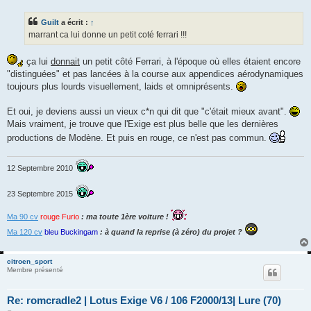
s
s
Guilt
a écrit :
↑
a
g
marrant ca lui donne un petit coté ferrari !!!
e
ça lui
donnait
un petit côté Ferrari, à l'époque où elles étaient encore
"distinguées" et pas lancées à la course aux appendices aérodynamiques
toujours plus lourds visuellement, laids et omniprésents.
Et oui, je deviens aussi un vieux c*n qui dit que "c'était mieux avant".
Mais vraiment, je trouve que l'Exige est plus belle que les dernières
productions de Modène. Et puis en rouge, ce n'est pas commun.
12 Septembre 2010
23 Septembre 2015
Ma 90 cv
rouge Furio
: ma toute 1ère voiture !
Ma 120 cv
bleu Buckingam
: à quand la reprise (à zéro) du projet ?
citroen_sport
Membre présenté
Re: romcradle2 | Lotus Exige V6 / 106 F2000/13| Lure (70)