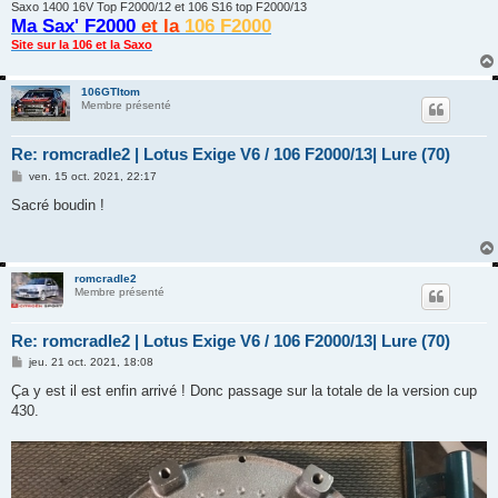
Saxo 1400 16V Top F2000/12 et 106 S16 top F2000/13
Ma Sax' F2000
et la
106 F2000
Site sur la 106 et la Saxo
106GTItom
Membre présenté
Re: romcradle2 | Lotus Exige V6 / 106 F2000/13| Lure (70)
M
ven. 15 oct. 2021, 22:17
e
s
Sacré boudin !
s
a
g
e
romcradle2
Membre présenté
Re: romcradle2 | Lotus Exige V6 / 106 F2000/13| Lure (70)
M
jeu. 21 oct. 2021, 18:08
e
s
Ça y est il est enfin arrivé ! Donc passage sur la totale de la version cup
s
430.
a
g
e