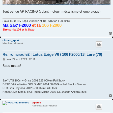
Tout est du AP RACING (volant moteur, mécanisme et embrayage).
Saxo 1400 16V Top F2000/12 et 106 S16 top F2000/13
Ma Sax' F2000
et la
106 F2000
Site sur la 106 et la Saxo
citroen_sport
Membre présenté
Re: romcradle2 | Lotus Exige V6 / 106 F2000/13| Lure (70)
M
ven. 22 oct. 2021, 22:11
e
s
Beau matos!
s
a
g
e
Sax' VTS 100chv Grise 2001 323.000km Full Stock
DS3R Edition limitée GOLD MAT 2014 58.000km Full Stock - Vendue
RS3 Gris Daytona 2012 57.000km Full Stock
Honda Civic type R Ep3 Rouge Milano 2005 132.000km Ankara Style
viper01
Administrateur Global