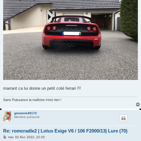
marrant ca lui donne un petit coté ferrari !!!
Sans Puissance la maîtrise n'est rien !
gimmick49172
Membre présenté
Re: romcradle2 | Lotus Exige V6 / 106 F2000/13| Lure (70)
M
mer. 02 févr. 2022, 22:33
e