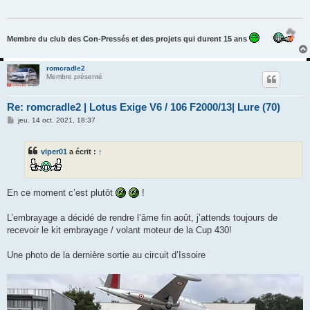
g
e
Membre du club des Con-Pressés et des projets qui durent 15 ans
romcradle2
Membre présenté
Re: romcradle2 | Lotus Exige V6 / 106 F2000/13| Lure (70)
M
jeu. 14 oct. 2021, 18:37
e
s
s
viper01
a écrit :
↑
a
g
e
En ce moment c’est plutôt
!
L’embrayage a décidé de rendre l’âme fin août, j’attends toujours de
recevoir le kit embrayage / volant moteur de la Cup 430!
Une photo de la dernière sortie au circuit d’Issoire