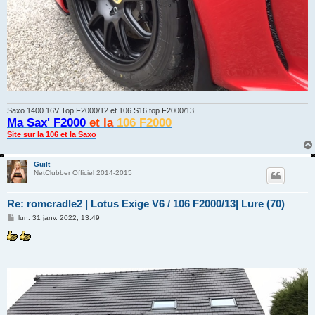
Saxo 1400 16V Top F2000/12 et 106 S16 top F2000/13
Ma Sax' F2000
et la
106 F2000
Site sur la 106 et la Saxo
Guilt
NetClubber Officiel 2014-2015
Re: romcradle2 | Lotus Exige V6 / 106 F2000/13| Lure (70)
M
lun. 31 janv. 2022, 13:49
e
s
s
a
g
e