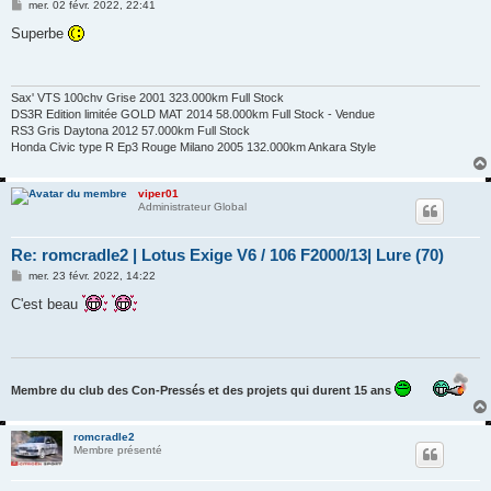
M
mer. 02 févr. 2022, 22:41
e
s
Superbe
s
a
g
e
Sax' VTS 100chv Grise 2001 323.000km Full Stock
DS3R Edition limitée GOLD MAT 2014 58.000km Full Stock - Vendue
RS3 Gris Daytona 2012 57.000km Full Stock
Honda Civic type R Ep3 Rouge Milano 2005 132.000km Ankara Style
viper01
Administrateur Global
Re: romcradle2 | Lotus Exige V6 / 106 F2000/13| Lure (70)
M
mer. 23 févr. 2022, 14:22
e
s
C'est beau
s
a
g
e
Membre du club des Con-Pressés et des projets qui durent 15 ans
romcradle2
Membre présenté