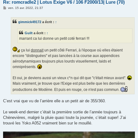
Re: romcradle2 | Lotus Exige V6 / 106 F2000/13| Lure (70)
M
ven. 15 avr. 2022, 21:37
e
s
s
gimmick49172
a écrit :
↑
a
g
e
Guilt
a écrit :
↑
marrant ca lui donne un petit coté ferrari !!!
ça lui
donnait
un petit côté Ferrari, à l'époque où elles étaient
encore "distinguées" et pas lancées à la course aux appendices
aérodynamiques toujours plus lourds visuellement, laids et
omniprésents.
Et oui, je deviens aussi un vieux c*n qui dit que "c'était mieux avant".
Mais vraiment, je trouve que l'Exige est plus belle que les dernières
productions de Modène. Et puis en rouge, ce n'est pas commun.
C’est vrai que vu de l’arrière elle a un petit air de 355/360.
Le week-end dernier c’était la première sortie de l’année toujours à
Chènevières, malgré la pluie quasi toute la journée, c’était super! J’ai
trouvé les Yoko A052 vraiment bien sur le mouillé.