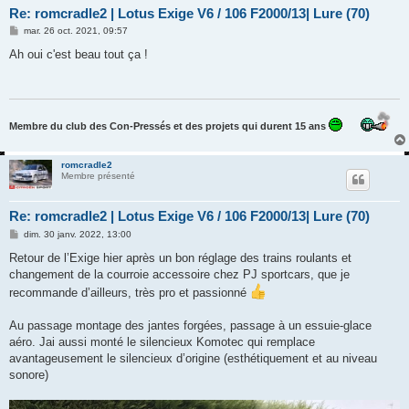
Re: romcradle2 | Lotus Exige V6 / 106 F2000/13| Lure (70)
M
mar. 26 oct. 2021, 09:57
e
s
Ah oui c'est beau tout ça !
s
a
g
e
Membre du club des Con-Pressés et des projets qui durent 15 ans
romcradle2
Membre présenté
Re: romcradle2 | Lotus Exige V6 / 106 F2000/13| Lure (70)
M
dim. 30 janv. 2022, 13:00
e
s
Retour de l’Exige hier après un bon réglage des trains roulants et
s
changement de la courroie accessoire chez PJ sportcars, que je
a
g
recommande d’ailleurs, très pro et passionné
e
Au passage montage des jantes forgées, passage à un essuie-glace
aéro. Jai aussi monté le silencieux Komotec qui remplace
avantageusement le silencieux d’origine (esthétiquement et au niveau
sonore)