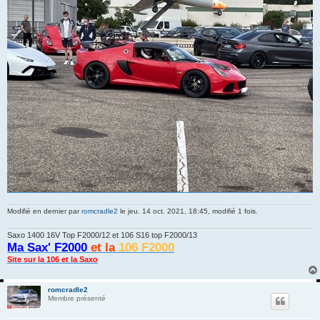
Modifié en dernier par
romcradle2
le jeu. 14 oct. 2021, 18:45, modifié 1 fois.
Saxo 1400 16V Top F2000/12 et 106 S16 top F2000/13
Ma Sax' F2000
et la
106 F2000
Site sur la 106 et la Saxo
romcradle2
Membre présenté