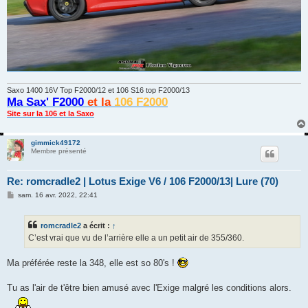
Saxo 1400 16V Top F2000/12 et 106 S16 top F2000/13
Ma Sax' F2000
et la
106 F2000
Site sur la 106 et la Saxo
gimmick49172
Membre présenté
Re: romcradle2 | Lotus Exige V6 / 106 F2000/13| Lure (70)
M
sam. 16 avr. 2022, 22:41
e
s
s
romcradle2
a écrit :
↑
a
g
C’est vrai que vu de l’arrière elle a un petit air de 355/360.
e
Ma préférée reste la 348, elle est so 80's !
Tu as l'air de t'être bien amusé avec l'Exige malgré les conditions alors.