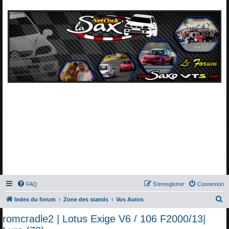
FAQ
S’enregistrer
Connexion
R
Index du forum
Zone des stands
Vos Autos
e
romcradle2 | Lotus Exige V6 / 106 F2000/13|
c