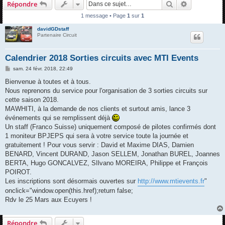
Rechercher
Recherche 
Répondre
h
1 message • Page
1
sur
1
e
davidGDstaff
r
Partenaire Circuit
c
h
Calendrier 2018 Sorties circuits avec MTI Events
e
M
sam. 24 févr. 2018, 22:49
e
r
s
Bienvenue à toutes et à tous.
s
Nous reprenons du service pour l'organisation de 3 sorties circuits sur
a
g
cette saison 2018.
e
MAWHITI, à la demande de nos clients et surtout amis, lance 3
événements qui se remplissent déjà
Un staff (Franco Suisse) uniquement composé de pilotes confirmés dont
1 moniteur BPJEPS qui sera à votre service toute la journée et
gratuitement ! Pour vous servir : David et Maxime DIAS, Damien
BENARD, Vincent DURAND, Jason SELLEM, Jonathan BUREL, Joannes
BERTA, Hugo GONCALVEZ, SIlvano MOREIRA, Philippe et François
POIROT.
Les inscriptions sont désormais ouvertes sur
http://www.mtievents.fr
"
onclick="window.open(this.href);return false;
Rdv le 25 Mars aux Ecuyers !
Répondre