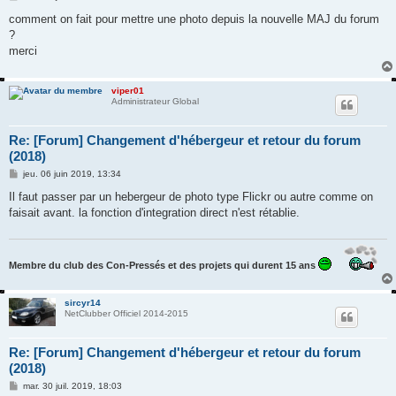
e
s
comment on fait pour mettre une photo depuis la nouvelle MAJ du forum
s
?
a
g
merci
e
viper01
Administrateur Global
Re: [Forum] Changement d'hébergeur et retour du forum
(2018)
M
jeu. 06 juin 2019, 13:34
e
s
Il faut passer par un hebergeur de photo type Flickr ou autre comme on
s
faisait avant. la fonction d'integration direct n'est rétablie.
a
g
e
Membre du club des Con-Pressés et des projets qui durent 15 ans
sircyr14
NetClubber Officiel 2014-2015
Re: [Forum] Changement d'hébergeur et retour du forum
(2018)
M
mar. 30 juil. 2019, 18:03
e