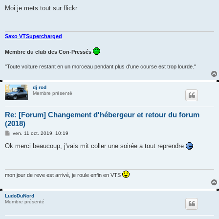
e
s
Moi je mets tout sur flickr
s
a
g
e
Saxo VT
Supercharged
Membre du club des Con-Pressés
"Toute voiture restant en un morceau pendant plus d'une course est trop lourde."
dj rod
Membre présenté
Re: [Forum] Changement d'hébergeur et retour du forum
(2018)
M
ven. 11 oct. 2019, 10:19
e
s
Ok merci beaucoup, j'vais mit coller une soirée a tout reprendre
s
a
g
e
mon jour de reve est arrivé, je roule enfin en VTS
LudoDuNord
Membre présenté