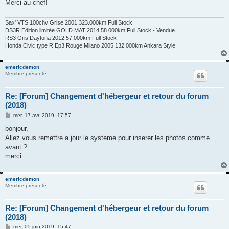
Merci au chef!
a
g
e
Sax' VTS 100chv Grise 2001 323.000km Full Stock
DS3R Edition limitée GOLD MAT 2014 58.000km Full Stock - Vendue
RS3 Gris Daytona 2012 57.000km Full Stock
Honda Civic type R Ep3 Rouge Milano 2005 132.000km Ankara Style
emericdemon
Membre présenté
Re: [Forum] Changement d'hébergeur et retour du forum
(2018)
M
mer. 17 avr. 2019, 17:57
e
s
bonjour,
s
Allez vous remettre a jour le systeme pour inserer les photos comme
a
g
avant ?
e
merci
emericdemon
Membre présenté
Re: [Forum] Changement d'hébergeur et retour du forum
(2018)
M
mer. 05 juin 2019, 15:47