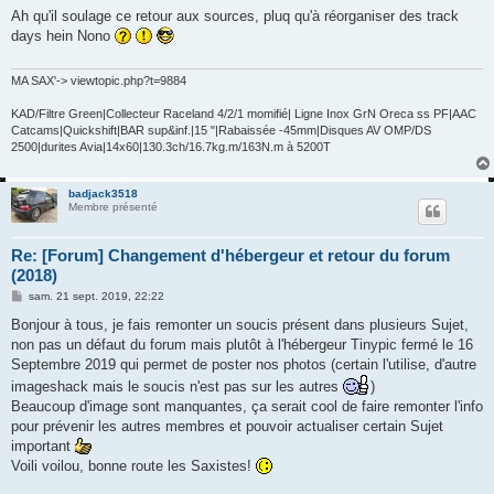
s
Ah qu'il soulage ce retour aux sources, pluq qu'à réorganiser des track
s
days hein Nono
a
g
e
MA SAX'-> viewtopic.php?t=9884
KAD/Filtre Green|Collecteur Raceland 4/2/1 momifié| Ligne Inox GrN Oreca ss PF|AAC
Catcams|Quickshift|BAR sup&inf.|15 "|Rabaissée -45mm|Disques AV OMP/DS
2500|durites Avia|14x60|130.3ch/16.7kg.m/163N.m à 5200T
badjack3518
Membre présenté
Re: [Forum] Changement d'hébergeur et retour du forum
(2018)
M
sam. 21 sept. 2019, 22:22
e
s
Bonjour à tous, je fais remonter un soucis présent dans plusieurs Sujet,
s
non pas un défaut du forum mais plutôt à l'hébergeur Tinypic fermé le 16
a
g
Septembre 2019 qui permet de poster nos photos (certain l'utilise, d'autre
e
imageshack mais le soucis n'est pas sur les autres
)
Beaucoup d'image sont manquantes, ça serait cool de faire remonter l'info
pour prévenir les autres membres et pouvoir actualiser certain Sujet
important
Voili voilou, bonne route les Saxistes!