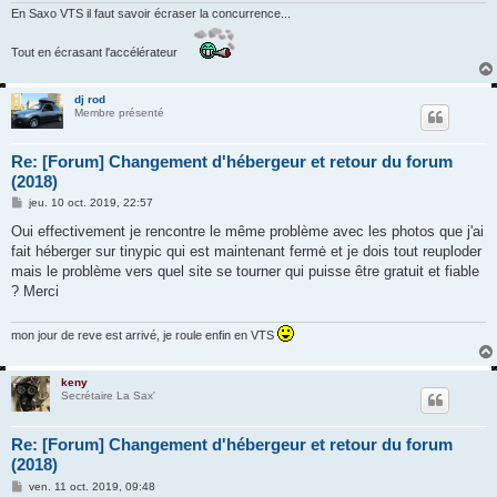
En Saxo VTS il faut savoir écraser la concurrence...
Tout en écrasant l'accélérateur
dj rod
Membre présenté
Re: [Forum] Changement d'hébergeur et retour du forum
(2018)
M
jeu. 10 oct. 2019, 22:57
e
s
Oui effectivement je rencontre le même problème avec les photos que j'ai
s
fait héberger sur tinypic qui est maintenant fermė et je dois tout reuploder
a
g
mais le problème vers quel site se tourner qui puisse être gratuit et fiable
e
? Merci
mon jour de reve est arrivé, je roule enfin en VTS
keny
Secrétaire La Sax'
Re: [Forum] Changement d'hébergeur et retour du forum
(2018)
M
ven. 11 oct. 2019, 09:48