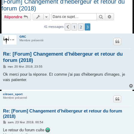
[Forum] Changement d'hébergeur et retour du
c
forum (2018)
h
Rechercher
Recherche 
Répondre
e
r
1
2
3
Précédente
41 messages
c
GRC
h
Membre présenté
e
Re: [Forum] Changement d'hébergeur et retour du
r
forum (2018)
M
mer. 20 févr. 2019, 23:55
e
s
Ok merci pour la réponse. Et comme j'ai pas d'hébergeurs d'images, je
s
vais patienter.
a
g
e
citroen_sport
Membre présenté
Re: [Forum] Changement d'hébergeur et retour du forum
(2018)
M
sam. 23 févr. 2019, 00:54
e
s
Le retour du forum culte
s