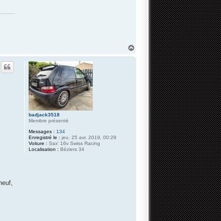
H
a
u
t
badjack3518
Membre présenté
Messages :
134
Enregistré le :
jeu. 25 avr. 2019, 00:29
Voiture :
Sax' 16v Swiss Racing
Localisation :
Béziers 34
neuf,