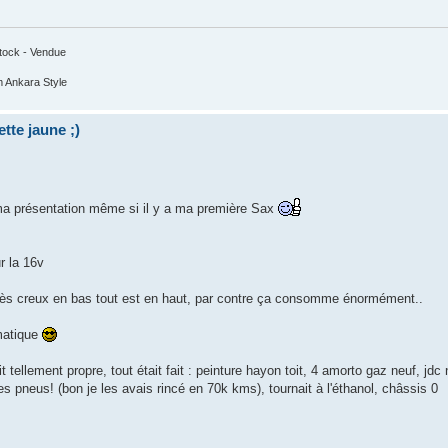
tock - Vendue
 Ankara Style
tte jaune ;)
ma présentation même si il y a ma première Sax
r la 16v
très creux en bas tout est en haut, par contre ça consomme énormément..
amatique
t tellement propre, tout était fait : peinture hayon toit, 4 amorto gaz neuf, jdc 
 les pneus! (bon je les avais rincé en 70k kms), tournait à l'éthanol, châssis 0