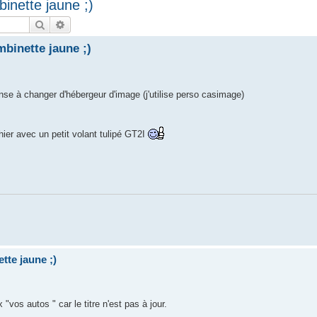
inette jaune ;)
Rechercher
Recherche avancée
binette jaune ;)
ense à changer d'hébergeur d'image (j'utilise perso casimage)
ier avec un petit volant tulipé GT2I
tte jaune ;)
"vos autos " car le titre n'est pas à jour.