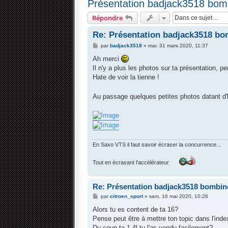
Présentation badjack3518 bomb
Répondre
Re: Présentation badjack3518 bom
M
par
badjack3518
»
mar. 31 mars 2020, 11:37
e
s
Ah merci
s
Il n'y a plus les photos sur ta présentation, p
a
g
Hate de voir la tienne !
e
Au passage quelques petites photos datant d'h
En Saxo VTS il faut savoir écraser la concurrence...
Tout en écrasant l'accélérateur
Re: Présentation badjack3518 bombine
M
par
citroen_sport
»
sam. 16 mai 2020, 10:26
e
s
Alors tu es content de ta 16?
s
Pense peut être à mettre ton topic dans l'index 
a
g
Du coup ta 1.4l tu l'as vendu facilement?