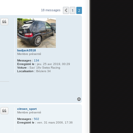
1
2
Précédente
18 messages
badjack3518
Membre présenté
Messages :
134
Enregistré le :
jeu. 25 avr. 2019, 00:29
Voiture :
Sax' 16v Swiss Racing
Localisation :
Béziers 34
H
a
u
citroen_sport
t
Membre présenté
Messages :
502
Enregistré le :
ven. 31 mars 2006, 17:36