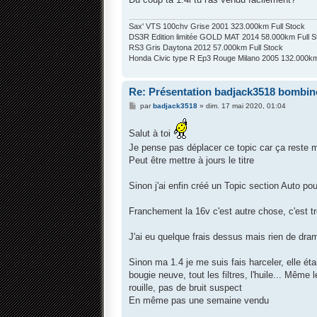
e
Sax' VTS 100chv Grise 2001 323.000km Full Stock
DS3R Edition limitée GOLD MAT 2014 58.000km Full S
RS3 Gris Daytona 2012 57.000km Full Stock
Honda Civic type R Ep3 Rouge Milano 2005 132.000km
Re: Présentation badjack3518 bombine
M
par
badjack3518
»
dim. 17 mai 2020, 01:04
e
s
s
Salut à toi
a
Je pense pas déplacer ce topic car ça reste 
g
e
Peut être mettre à jours le titre
Sinon j'ai enfin créé un Topic section Auto pou
Franchement la 16v c'est autre chose, c'est 
J'ai eu quelque frais dessus mais rien de dr
Sinon ma 1.4 je me suis fais harceler, elle étai
bougie neuve, tout les filtres, l'huile... Même
rouille, pas de bruit suspect
En même pas une semaine vendu