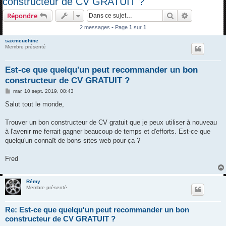
constructeur de CV GRATUIT ?
h
Rechercher
Recherche 
Répondre
e
2 messages • Page
1
sur
1
r
saxmeuchine
c
Membre présenté
h
e
Est-ce que quelqu'un peut recommander un bon
constructeur de CV GRATUIT ?
r
M
mar. 10 sept. 2019, 08:43
e
s
Salut tout le monde,
s
a
g
Trouver un bon constructeur de CV gratuit que je peux utiliser à nouveau
e
à l'avenir me ferrait gagner beaucoup de temps et d'efforts. Est-ce que
quelqu'un connaît de bons sites web pour ça ?
Fred
Rémy
Membre présenté
Re: Est-ce que quelqu'un peut recommander un bon
constructeur de CV GRATUIT ?