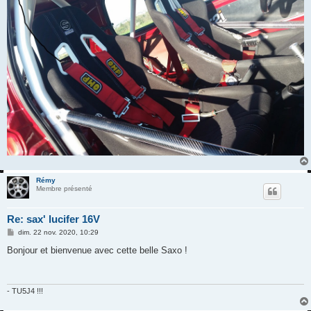
Rémy
Membre présenté
Re: sax' lucifer 16V
M
dim. 22 nov. 2020, 10:29
e
s
Bonjour et bienvenue avec cette belle Saxo !
s
a
g
e
- TU5J4 !!!