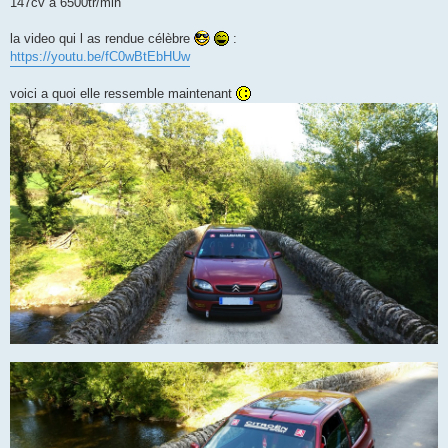
147cv a 6500tr/min
la video qui l as rendue célèbre
:
https://youtu.be/fC0wBtEbHUw
voici a quoi elle ressemble maintenant