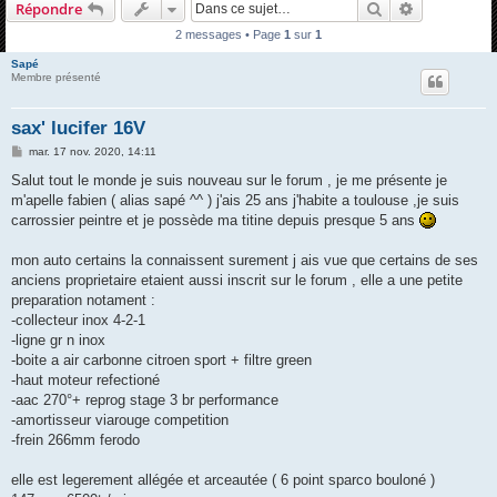
Rechercher
Recherche 
Répondre
h
2 messages • Page
1
sur
1
e
Sapé
r
Membre présenté
c
h
sax' lucifer 16V
e
M
mar. 17 nov. 2020, 14:11
e
r
s
Salut tout le monde je suis nouveau sur le forum , je me présente je
s
m'apelle fabien ( alias sapé ^^ ) j'ais 25 ans j'habite a toulouse ,je suis
a
g
carrossier peintre et je possède ma titine depuis presque 5 ans
e
mon auto certains la connaissent surement j ais vue que certains de ses
anciens proprietaire etaient aussi inscrit sur le forum , elle a une petite
preparation notament :
-collecteur inox 4-2-1
-ligne gr n inox
-boite a air carbonne citroen sport + filtre green
-haut moteur refectioné
-aac 270°+ reprog stage 3 br performance
-amortisseur viarouge competition
-frein 266mm ferodo
elle est legerement allégée et arceautée ( 6 point sparco bouloné )