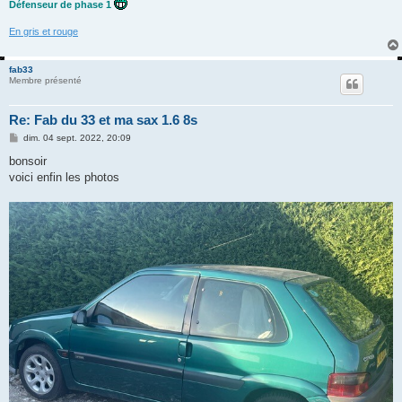
Défenseur de phase 1
En gris et rouge
fab33
Membre présenté
Re: Fab du 33 et ma sax 1.6 8s
M
dim. 04 sept. 2022, 20:09
e
s
bonsoir
s
voici enfin les photos
a
g
e