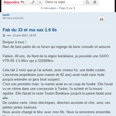
Rechercher
Recherche 
Répondre
h
5 messages • Page
1
sur
1
e
fab33
r
Membre présenté
c
h
Fab du 33 et ma sax 1.6 8s
e
M
ven. 10 juin 2022, 18:55
e
r
s
Bonjour à tous !
s
Ravi de faire partie de ce forum qui regorge de bons conseils et astuces
a
g
e
Fabien, 49 ans, du Nord de la région bordelaise, je possède une SAXO
VTR 8S 1.6 90cv qui a 315000km.
Cela fait 2 mois que je l'ai acheté, avec moteur hs, une bielle coulée.
L'ancienne propriétaire (une mamie de 82 ans) avait roulé sans huile
jusqu'à entendre un gros bruit suspect.
C'est une première main. la mamie avait eu un coup de foudre. Elle l'avait
vu en vitrine dans une concession à Toulon, l'a acheté et l'a trouvé
rigolote. Elle faisait la route Toulon Bordeaux jusqu'à la panne fatale pour
elle.
De couleur verte, vitres électriques, direction assistée et clim, avec ses
petites jantes toulouse
Nous avons changé le bloc avec mon fils. Nous la remontons ensemble.