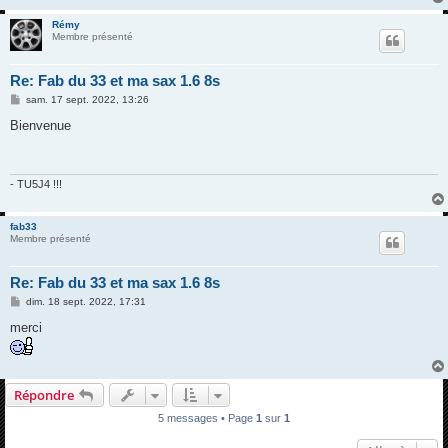
Rémy
Membre présenté
Re: Fab du 33 et ma sax 1.6 8s
M
sam. 17 sept. 2022, 13:26
e
s
Bienvenue
s
a
g
e
- TU5J4 !!!
fab33
Membre présenté
Re: Fab du 33 et ma sax 1.6 8s
M
dim. 18 sept. 2022, 17:31
e
s
merci
s
a
g
e
Répondre
5 messages • Page
1
sur
1