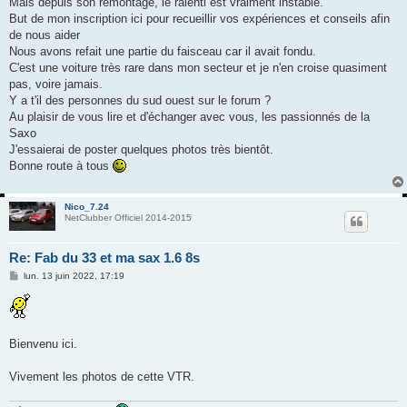
Mais depuis son remontage, le ralenti est vraiment instable.
But de mon inscription ici pour recueillir vos expériences et conseils afin
de nous aider
Nous avons refait une partie du faisceau car il avait fondu.
C'est une voiture très rare dans mon secteur et je n'en croise quasiment
pas, voire jamais.
Y a t'il des personnes du sud ouest sur le forum ?
Au plaisir de vous lire et d'échanger avec vous, les passionnés de la
Saxo
J'essaierai de poster quelques photos très bientôt.
Bonne route à tous
Nico_7.24
NetClubber Officiel 2014-2015
Re: Fab du 33 et ma sax 1.6 8s
M
lun. 13 juin 2022, 17:19
e
s
s
a
g
e
Bienvenu ici.
Vivement les photos de cette VTR.