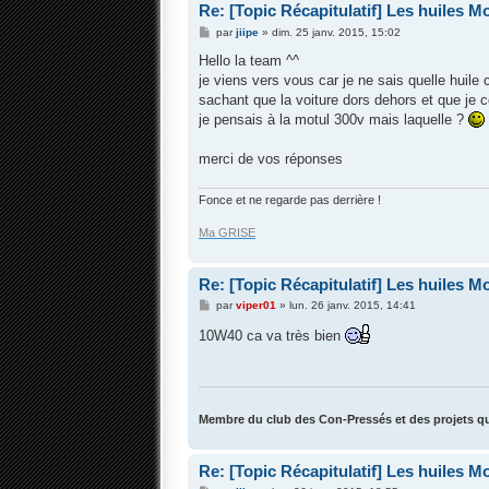
Re: [Topic Récapitulatif] Les huiles Mot
M
par
jiipe
»
dim. 25 janv. 2015, 15:02
e
s
Hello la team ^^
s
je viens vers vous car je ne sais quelle huile 
a
g
sachant que la voiture dors dehors et que je c
e
je pensais à la motul 300v mais laquelle ?
merci de vos réponses
Fonce et ne regarde pas derrière !
Ma GRISE
Re: [Topic Récapitulatif] Les huiles Mot
M
par
viper01
»
lun. 26 janv. 2015, 14:41
e
s
10W40 ca va très bien
s
a
g
e
Membre du club des Con-Pressés et des projets qu
Re: [Topic Récapitulatif] Les huiles Mot