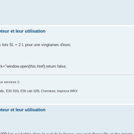
eur et leur utilisation
lots 5L + 2 L pour une vingtaines d'euro
ck="window.open(this.href);return false;
x services !)
fic, E30 320i, E36 cab 328i, Cherokee, Impreza WRX
eur et leur utilisation