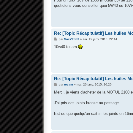
Pour un Sax' 16V de 2000 (moteur L3) de 120.0
e
quotidiens vous conseiller quoi 5W40 ou 10W
Re: [Topic Récapitulatif] Les huiles Mot
M
par
SaxVTS93
»
lun. 19 janv. 2015, 22:44
e
s
10w40 tosam
s
a
g
e
Re: [Topic Récapitulatif] Les huiles Mot
M
par
tosam
»
mar. 20 janv. 2015, 20:20
e
s
Merci, je viens d'acheter de la MOTUL 2100 et 
s
a
g
J'ai pris des joints bronze au passage.
e
Est ce que quelqu'un sait si les joints en 16