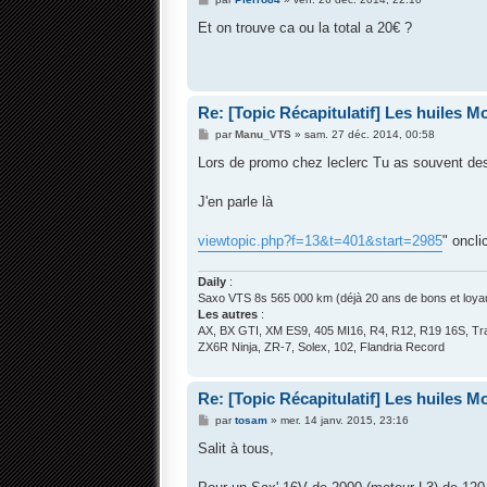
e
s
Et on trouve ca ou la total a 20€ ?
s
a
g
e
Re: [Topic Récapitulatif] Les huiles Mot
M
par
Manu_VTS
»
sam. 27 déc. 2014, 00:58
e
s
Lors de promo chez leclerc Tu as souvent des 
s
a
g
J'en parle là
e
viewtopic.php?f=13&t=401&start=2985
" oncli
Daily
:
Saxo VTS 8s 565 000 km (déjà 20 ans de bons et loyau
Les autres
:
AX, BX GTI, XM ES9, 405 MI16, R4, R12, R19 16S, Tra
ZX6R Ninja, ZR-7, Solex, 102, Flandria Record
Re: [Topic Récapitulatif] Les huiles Mot
M
par
tosam
»
mer. 14 janv. 2015, 23:16
e
s
Salit à tous,
s
a
g