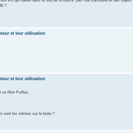
00 km qui habite dans le sud de la france, pas mal d'arsouille et des trajets
40 ?
eur et leur utilisation
eur et leur utilisation
un filtre Purflux.
mm sont les mêmes sur la boite ?