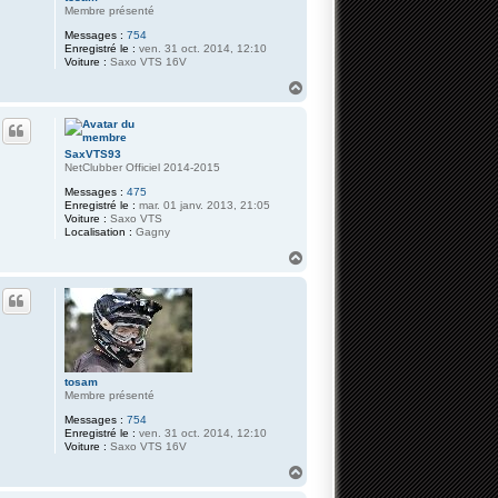
Membre présenté
Messages :
754
Enregistré le :
ven. 31 oct. 2014, 12:10
Voiture :
Saxo VTS 16V
H
a
u
t
SaxVTS93
NetClubber Officiel 2014-2015
Messages :
475
Enregistré le :
mar. 01 janv. 2013, 21:05
Voiture :
Saxo VTS
Localisation :
Gagny
H
a
u
t
tosam
Membre présenté
Messages :
754
Enregistré le :
ven. 31 oct. 2014, 12:10
Voiture :
Saxo VTS 16V
H
a