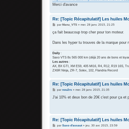
Merci d'avance
Re: [Topic Récapitulatif] Les huiles Mot
M
par
Manu_VTS
»
mer. 28 janv. 2015, 21:25
e
s
ça fait beaucoup trop cher pour ton moteur.
s
a
g
Dans les hyper tu trouves de la marque pour 
e
Daily
:
Saxo VTS 8s 565 000 km (déjà 20 ans de bons et loyau
Les autres
:
AX, BX GTI, XM ES9, 405 MI16, R4, R12, R19 16S, Tra
ZX6R Ninja, ZR-7, Solex, 102, Flandria Record
Re: [Topic Récapitulatif] Les huiles Mot
M
par
nou2rs
»
mer. 28 janv. 2015, 21:35
e
s
J'ai 10% et deux bon de 20€ c'est pour ça et p
s
a
g
e
Re: [Topic Récapitulatif] Les huiles Mot
M
par
Saxo d'assaut
»
jeu. 30 avr. 2015, 23:59
e