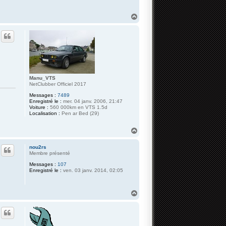
H
a
u
t
Manu_VTS
NetClubber Officiel 2017
Messages :
7489
Enregistré le :
mer. 04 janv. 2006, 21:47
Voiture :
560 000km en VTS 1.5d
Localisation :
Pen ar Bed (29)
H
a
u
nou2rs
t
Membre présenté
Messages :
107
Enregistré le :
ven. 03 janv. 2014, 02:05
H
a
u
t