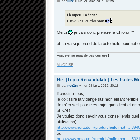
M
par
jiipe
»
lun. 26 janv. 2015, 18:55
e
s
s
viper01 a écrit :
a
g
10W40 ca va très bien
e
Merci
je vais donc prendre la Chrono ^^
et ca va si je prend de la bête huile pour nett
Fonce et ne regarde pas derrière !
Ma GRISE
Re: [Topic Récapitulatif] Les huiles Mot
M
par
nou2rs
»
mer. 28 janv. 2015, 20:13
e
s
Bonsoir a tous,
s
je doit faire la vidange sur mon enfant terrible.
a
g
Je m'en sert pour mes trajet quotidient et ars
e
et KAD
Je voulez donc savoir vous conseillerais quoi
utiilisation):
http://www.norauto.fr/produit/huile-mot ... 394
ou
http://www.norauto.fr/produit/huile-mot ... 502