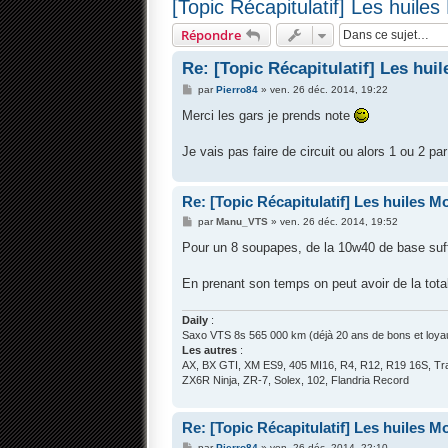
[Topic Récapitulatif] Les huiles 
Répondre
Re: [Topic Récapitulatif] Les huil
M
par
Pierro84
»
ven. 26 déc. 2014, 19:22
e
s
Merci les gars je prends note
s
a
g
Je vais pas faire de circuit ou alors 1 ou 2 par
e
Re: [Topic Récapitulatif] Les huiles Mot
M
par
Manu_VTS
»
ven. 26 déc. 2014, 19:52
e
s
Pour un 8 soupapes, de la 10w40 de base suff
s
a
g
En prenant son temps on peut avoir de la total
e
Daily
:
Saxo VTS 8s 565 000 km (déjà 20 ans de bons et loyau
Les autres
:
AX, BX GTI, XM ES9, 405 MI16, R4, R12, R19 16S, Tra
ZX6R Ninja, ZR-7, Solex, 102, Flandria Record
Re: [Topic Récapitulatif] Les huiles Mot
M
par
Pierro84
»
ven. 26 déc. 2014, 22:10