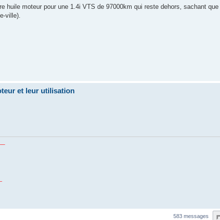
leure huile moteur pour une 1.4i VTS de 97000km qui reste dehors, sachant que j
-ville).
eur et leur utilisation
__
_
583 messages