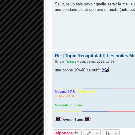
s
Salut, je voulais savoir quelle serait la meil
s
une conduite plutôt sportive et mixte (autoroute
a
g
e
Re: [Topic Récapitulatif] Les huiles Mot
M
par
Throttle
»
ven. 01 mai 2015, 10:26
e
s
une bonne 10w40 ca suffit
s
a
g
e
_______________
________________
_____________
Megane 2 RS
F1 Team R25
KTM 250 EXC
Modérateur La sax'
_______________
_______________
______________
Ayrton 5 ans
Répondre