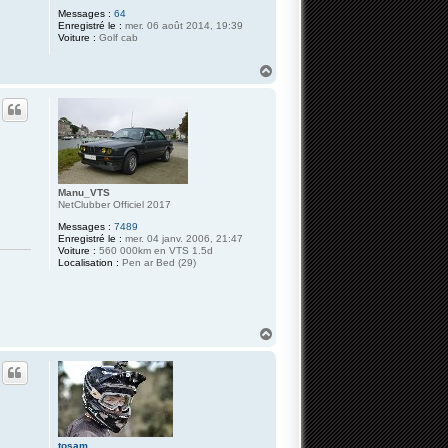
Messages :
64
Enregistré le :
mer. 06 août 2014, 19:39
Voiture :
Golf cab
H
a
u
t
Manu_VTS
NetClubber Officiel 2017
Messages :
7489
Enregistré le :
mer. 04 janv. 2006, 21:47
Voiture :
560 000km en VTS 1.5d
Localisation :
Pen ar Bed (29)
H
a
u
t
tosam