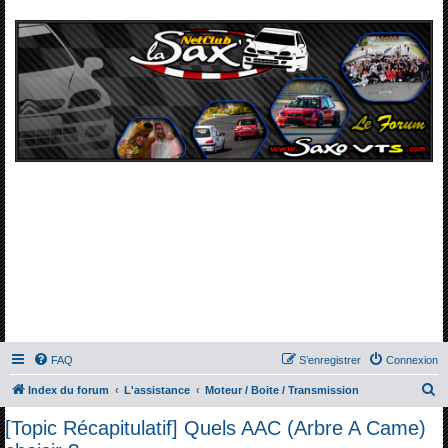
FAQ
S’enregistrer
Connexion
R
Index du forum
L'assistance
Moteur / Boite / Transmission
e
[Topic Récapitulatif] Quels AAC (Arbre A Came)
c