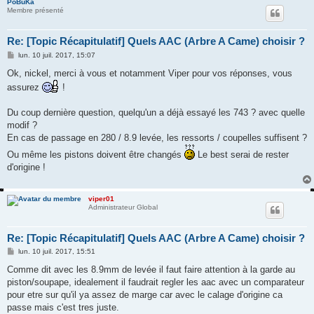
PoBuKa
Membre présenté
Re: [Topic Récapitulatif] Quels AAC (Arbre A Came) choisir ?
M
lun. 10 juil. 2017, 15:07
e
s
Ok, nickel, merci à vous et notamment Viper pour vos réponses, vous
s
assurez
!
a
g
e
Du coup dernière question, quelqu'un a déjà essayé les 743 ? avec quelle
modif ?
En cas de passage en 280 / 8.9 levée, les ressorts / coupelles suffisent ?
Ou même les pistons doivent être changés
Le best serai de rester
d'origine !
viper01
Administrateur Global
Re: [Topic Récapitulatif] Quels AAC (Arbre A Came) choisir ?
M
lun. 10 juil. 2017, 15:51
e
s
Comme dit avec les 8.9mm de levée il faut faire attention à la garde au
s
piston/soupape, idealement il faudrait regler les aac avec un comparateur
a
g
pour etre sur qu'il ya assez de marge car avec le calage d'origine ca
e
passe mais c'est tres juste.