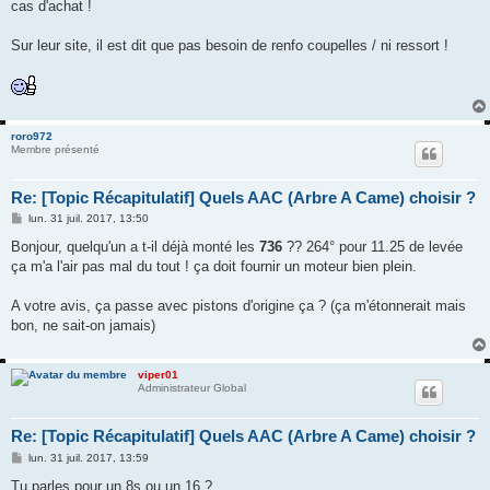
cas d'achat !
a
g
e
Sur leur site, il est dit que pas besoin de renfo coupelles / ni ressort !
roro972
Membre présenté
Re: [Topic Récapitulatif] Quels AAC (Arbre A Came) choisir ?
M
lun. 31 juil. 2017, 13:50
e
s
Bonjour, quelqu'un a t-il déjà monté les
736
?? 264° pour 11.25 de levée
s
ça m'a l'air pas mal du tout ! ça doit fournir un moteur bien plein.
a
g
e
A votre avis, ça passe avec pistons d'origine ça ? (ça m'étonnerait mais
bon, ne sait-on jamais)
viper01
Administrateur Global
Re: [Topic Récapitulatif] Quels AAC (Arbre A Came) choisir ?
M
lun. 31 juil. 2017, 13:59
e
s
Tu parles pour un 8s ou un 16 ?