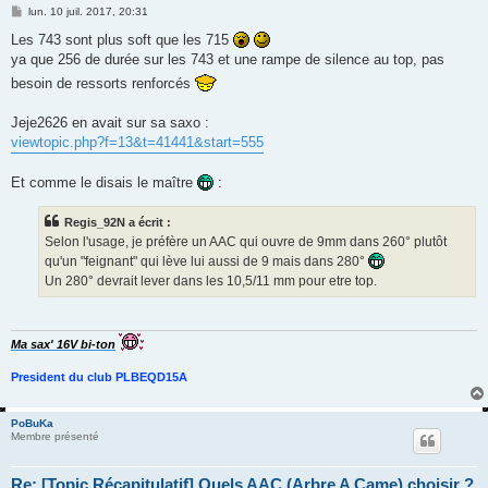
M
lun. 10 juil. 2017, 20:31
e
s
Les 743 sont plus soft que les 715
s
ya que 256 de durée sur les 743 et une rampe de silence au top, pas
a
g
besoin de ressorts renforcés
e
Jeje2626 en avait sur sa saxo :
viewtopic.php?f=13&t=41441&start=555
Et comme le disais le maître
:
Regis_92N a écrit :
Selon l'usage, je préfère un AAC qui ouvre de 9mm dans 260° plutôt
qu'un "feignant" qui lève lui aussi de 9 mais dans 280°
Un 280° devrait lever dans les 10,5/11 mm pour etre top.
Ma sax' 16V bi-ton
President du club PLBEQD15A
PoBuKa
Membre présenté
Re: [Topic Récapitulatif] Quels AAC (Arbre A Came) choisir ?