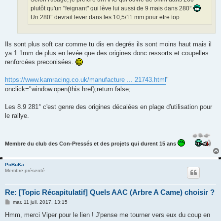
plutôt qu'un "feignant" qui lève lui aussi de 9 mais dans 280°
Un 280° devrait lever dans les 10,5/11 mm pour etre top.
Ils sont plus soft car comme tu dis en degrés ils sont moins haut mais il
ya 1.1mm de plus en levée que des origines donc ressorts et coupelles
renforcées preconisées.
https://www.kamracing.co.uk/manufacture ... 21743.html
"
onclick="window.open(this.href);return false;
Les 8.9 281° c'est genre des origines décalées en plage d'utilisation pour
le rallye.
Membre du club des Con-Pressés et des projets qui durent 15 ans
PoBuKa
Membre présenté
Re: [Topic Récapitulatif] Quels AAC (Arbre A Came) choisir ?
M
mar. 11 juil. 2017, 13:15
e
s
Hmm, merci Viper pour le lien ! J'pense me tourner vers eux du coup en
s