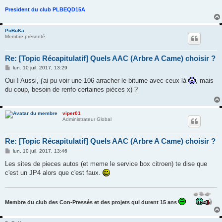
President du club PLBEQD15A
PoBuKa
Membre présenté
Re: [Topic Récapitulatif] Quels AAC (Arbre A Came) choisir ?
M
lun. 10 juil. 2017, 13:29
e
s
Oui ! Aussi, j'ai pu voir une 106 arracher le bitume avec ceux là
, mais
s
du coup, besoin de renfo certaines pièces x) ?
a
g
e
viper01
Administrateur Global
Re: [Topic Récapitulatif] Quels AAC (Arbre A Came) choisir ?
M
lun. 10 juil. 2017, 13:46
e
s
Les sites de pieces autos (et meme le service box citroen) te dise que
s
c'est un JP4 alors que c'est faux.
a
g
e
Membre du club des Con-Pressés et des projets qui durent 15 ans