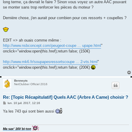
long terme, ça devrait le faire ? Sinon vous voyez un autre AAC pouvant
se monter sans trop renforcer les pièces du moteur ?
Dernière chose, j'en aurait pour combien pour ces ressorts + coupelles ?
EDIT => ah ouais comme même :
http://www.nsbconcept.com/peugeot-coupe ... upape.html
"
onclick="window.open(this.href);return false; (150€)
http://www.mk6.fr/soupapesressortscoupe ... 2-vts.html
"
onclick="window.open(this.href);return false; (200€)
Benneyts
NetClubber Officiel 2016
Re: [Topic Récapitulatif] Quels AAC (Arbre A Came) choisir ?
M
lun. 10 juil. 2017, 12:16
e
s
Ya les 743 qui sont bien aussi
s
a
g
e
Ma sax' 16V bi-ton