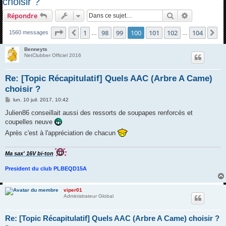
choisir ?
h
Rechercher
Recherche 
Répondre
e
Page
100
sur
104
r
1
98
99
100
101
102
104
Précédente
Su
1560 messages
…
…
c
Benneyts
h
NetClubber Officiel 2016
e
Re: [Topic Récapitulatif] Quels AAC (Arbre A Came)
r
choisir ?
M
lun. 10 juil. 2017, 10:42
e
s
Julien86 conseillait aussi des ressorts de soupapes renforcés et
s
coupelles neuve
a
g
Après c'est à l'appréciation de chacun
e
Ma sax' 16V bi-ton
President du club PLBEQD15A
viper01
Administrateur Global
Re: [Topic Récapitulatif] Quels AAC (Arbre A Came) choisir ?