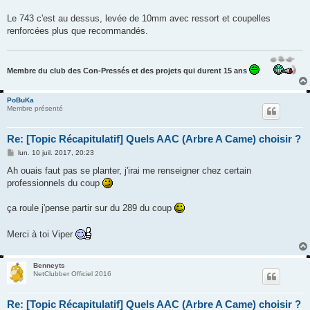
Le 743 c'est au dessus, levée de 10mm avec ressort et coupelles
renforcées plus que recommandés.
Membre du club des Con-Pressés et des projets qui durent 15 ans
PoBuKa
Membre présenté
Re: [Topic Récapitulatif] Quels AAC (Arbre A Came) choisir ?
M
lun. 10 juil. 2017, 20:23
e
s
Ah ouais faut pas se planter, j'irai me renseigner chez certain
s
professionnels du coup
a
g
e
ça roule j'pense partir sur du 289 du coup
Merci à toi Viper
Benneyts
NetClubber Officiel 2016
Re: [Topic Récapitulatif] Quels AAC (Arbre A Came) choisir ?