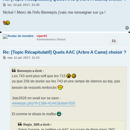
M
lun. 10 juil. 2017, 21:30
e
s
Nickel ! Merci de l'info Benneyts j'vais me renseigner sur ça !
s
a
g
e
viper01
Administrateur Global
Re: [Topic Récapitulatif] Quels AAC (Arbre A Came) choisir ?
M
mar. 11 juil. 2017, 11:10
e
s
s
Benneyts a écrit :
a
g
Les 743 sont plus soft que les 715
e
ya que 256 de durée sur les 743 et une rampe de silence au top, pas
besoin de ressorts renforcés
Jeje2626 en avait sur sa saxo :
viewtopic.php?f=13&t=41441&start=555
Et comme le disais le maître
:
Regis_92N a écrit :
Selon l'usage, je préfère un AAC qui ouvre de 9mm dans 260°