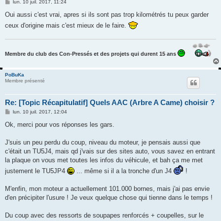
M
lun. 10 juil. 2017, 11:24
e
s
Oui aussi c'est vrai, apres si ils sont pas trop kilométrés tu peux garder
s
ceux d'origine mais c'est mieux de le faire.
a
g
e
Membre du club des Con-Pressés et des projets qui durent 15 ans
PoBuKa
Membre présenté
Re: [Topic Récapitulatif] Quels AAC (Arbre A Came) choisir ?
M
lun. 10 juil. 2017, 12:04
e
s
Ok, merci pour vos réponses les gars.
s
a
g
J'suis un peu perdu du coup, niveau du moteur, je pensais aussi que
e
c'était un TU5J4, mais qd j'vais sur des sites auto, vous savez en entrant
la plaque on vous met toutes les infos du véhicule, et bah ça me met
justement le TU5JP4
... même si il a la tronche d'un J4
!
M'enfin, mon moteur a actuellement 101.000 bornes, mais j'ai pas envie
d'en précipiter l'usure ! Je veux quelque chose qui tienne dans le temps !
Du coup avec des ressorts de soupapes renforcés + coupelles, sur le