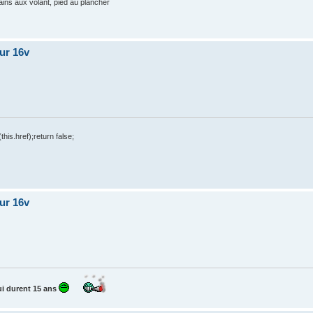
 mains aux volant, pied au plancher
our 16v
his.href);return false;
our 16v
i durent 15 ans