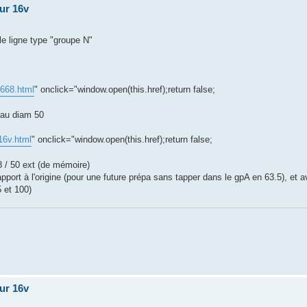
our 16v
le ligne type "groupe N"
1668.html
" onclick="window.open(this.href);return false;
 au diam 50
16v.html
" onclick="window.open(this.href);return false;
48 / 50 ext (de mémoire)
port à l'origine (pour une future prépa sans tapper dans le gpA en 63.5), et 
 et 100)
our 16v