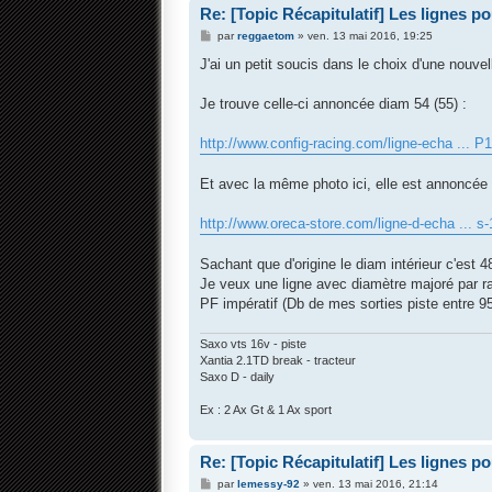
Re: [Topic Récapitulatif] Les lignes p
M
par
reggaetom
»
ven. 13 mai 2016, 19:25
e
s
J'ai un petit soucis dans le choix d'une nouvel
s
a
g
Je trouve celle-ci annoncée diam 54 (55) :
e
http://www.config-racing.com/ligne-echa ... P
Et avec la même photo ici, elle est annoncée
http://www.oreca-store.com/ligne-d-echa ... s-
Sachant que d'origine le diam intérieur c'est 
Je veux une ligne avec diamètre majoré par rap
PF impératif (Db de mes sorties piste entre 95
Saxo vts 16v - piste
Xantia 2.1TD break - tracteur
Saxo D - daily
Ex : 2 Ax Gt & 1 Ax sport
Re: [Topic Récapitulatif] Les lignes p
M
par
lemessy-92
»
ven. 13 mai 2016, 21:14