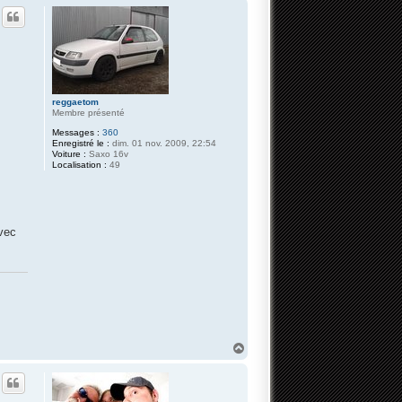
u
t
reggaetom
Membre présenté
Messages :
360
Enregistré le :
dim. 01 nov. 2009, 22:54
Voiture :
Saxo 16v
Localisation :
49
avec
H
a
u
t