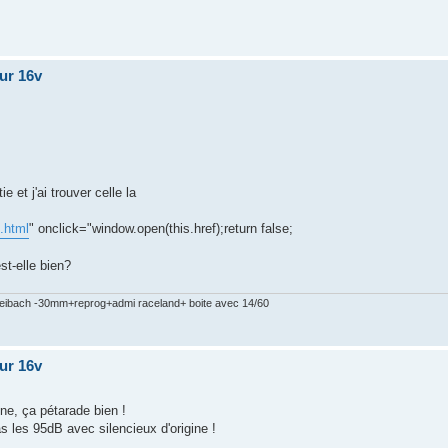
our 16v
e et j'ai trouver celle la
-.html
" onclick="window.open(this.href);return false;
st-elle bien?
/eibach -30mm+reprog+admi raceland+ boite avec 14/60
our 16v
 une, ça pétarade bien !
as les 95dB avec silencieux d'origine !