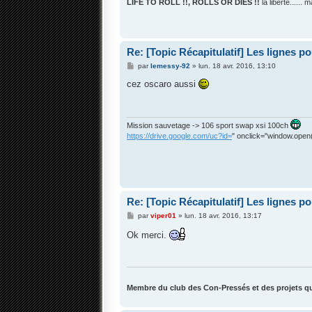
LIFE TO ROLL !!, ROLLS OR DIES !!
la liberté......
Re: [Topic Récapitulatif] Les lignes p
M
par
lemessy-92
»
lun. 18 avr. 2016, 13:10
e
s
cez oscaro aussi
s
a
g
e
Mission sauvetage -> 106 sport swap xsi 100ch
https://drive.google.com/uc?id=
" onclick="window.open(t
Re: [Topic Récapitulatif] Les lignes p
M
par
viper01
»
lun. 18 avr. 2016, 13:17
e
s
Ok merci.
s
a
g
e
Membre du club des Con-Pressés et des projets qu