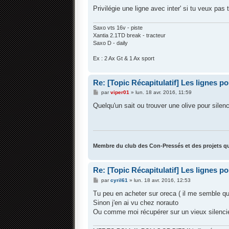
e
Privilégie une ligne avec inter' si tu veux pas tr
Saxo vts 16v - piste
Xantia 2.1TD break - tracteur
Saxo D - daily
Ex : 2 Ax Gt & 1 Ax sport
Re: [Topic Récapitulatif] Les lignes p
M
par
viper01
»
lun. 18 avr. 2016, 11:59
e
s
Quelqu'un sait ou trouver une olive pour silen
s
a
g
e
Membre du club des Con-Pressés et des projets qu
Re: [Topic Récapitulatif] Les lignes p
M
par
cyril61
»
lun. 18 avr. 2016, 12:53
e
s
Tu peu en acheter sur oreca ( il me semble qu'
s
Sinon j'en ai vu chez norauto
a
g
Ou comme moi récupérer sur un vieux silenci
e