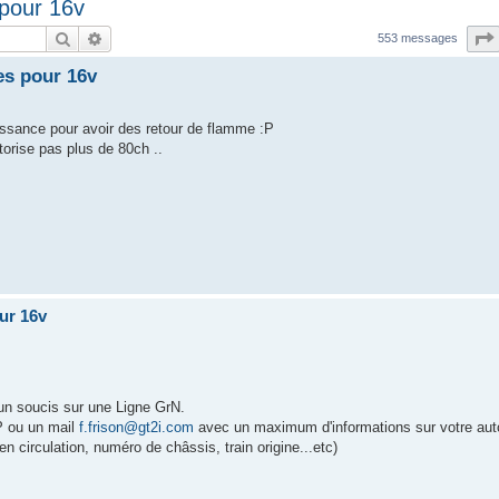
 pour 16v
Rechercher
Recherche avancée
553 messages
nes pour 16v
issance pour avoir des retour de flamme :P
orise pas plus de 80ch ..
our 16v
un soucis sur une Ligne GrN.
P ou un mail
f.frison@gt2i.com
avec un maximum d'informations sur votre aut
 circulation, numéro de châssis, train origine...etc)