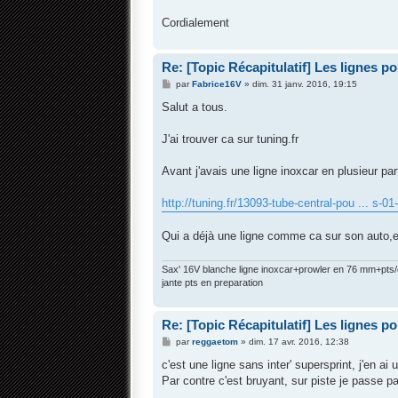
Cordialement
Re: [Topic Récapitulatif] Les lignes p
M
par
Fabrice16V
»
dim. 31 janv. 2016, 19:15
e
s
Salut a tous.
s
a
g
J'ai trouver ca sur tuning.fr
e
Avant j'avais une ligne inoxcar en plusieur parti
http://tuning.fr/13093-tube-central-pou ... s-01
Qui a déjà une ligne comme ca sur son auto,e
Sax' 16V blanche ligne inoxcar+prowler en 76 mm+pts
jante pts en preparation
Re: [Topic Récapitulatif] Les lignes p
M
par
reggaetom
»
dim. 17 avr. 2016, 12:38
e
s
c'est une ligne sans inter' supersprint, j'en ai
s
Par contre c'est bruyant, sur piste je passe p
a
g