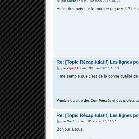
M
par
Saebaan
»
jeu. 02 mars 2017, 04:28
e
s
Hello, des avis sur la marque ragazzon ? Le
s
a
g
e
Re: [Topic Récapitulatif] Les lignes p
M
par
viper01
»
mer. 08 mars 2017, 15:39
e
s
Il me semble que c'est de la bonne qualité d
s
a
g
e
Membre du club des Con-Pressés et des projets qu
Re: [Topic Récapitulatif] Les lignes p
M
par
Sax15
»
sam. 01 avr. 2017, 11:57
e
s
Bonjour à tous,
s
a