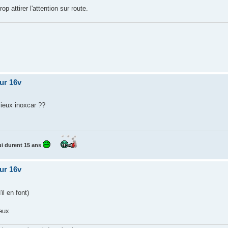
op attirer l'attention sur route.
our 16v
cieux inoxcar ??
i durent 15 ans
our 16v
il en font)
eux