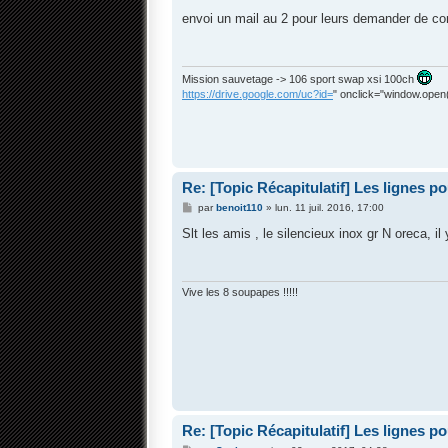
e
s
envoi un mail au 2 pour leurs demander de con
s
a
g
e
Mission sauvetage -> 106 sport swap xsi 100ch
https://drive.google.com/uc?id=
" onclick="window.open(t
Re: [Topic Récapitulatif] Les lignes p
M
par
benoit110
»
lun. 11 juil. 2016, 17:00
e
s
Slt les amis , le silencieux inox gr N oreca, il
s
a
g
e
Vive les 8 soupapes !!!!!
Re: [Topic Récapitulatif] Les lignes p