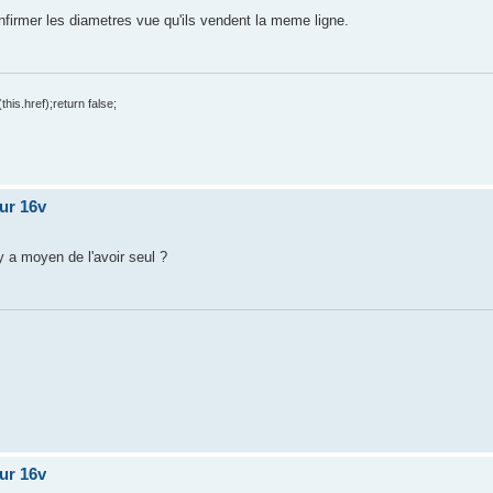
firmer les diametres vue qu'ils vendent la meme ligne.
his.href);return false;
our 16v
 y a moyen de l'avoir seul ?
our 16v