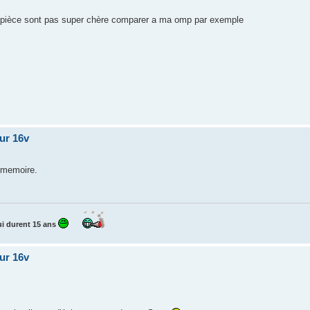
s pièce sont pas super chère comparer a ma omp par exemple
our 16v
e memoire.
i durent 15 ans
our 16v