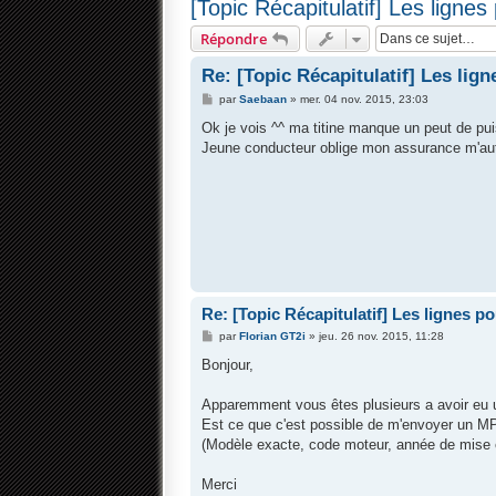
[Topic Récapitulatif] Les lignes
Répondre
Re: [Topic Récapitulatif] Les lig
M
par
Saebaan
»
mer. 04 nov. 2015, 23:03
e
s
Ok je vois ^^ ma titine manque un peut de pu
s
Jeune conducteur oblige mon assurance m'aut
a
g
e
Re: [Topic Récapitulatif] Les lignes p
M
par
Florian GT2i
»
jeu. 26 nov. 2015, 11:28
e
s
Bonjour,
s
a
g
Apparemment vous êtes plusieurs a avoir eu 
e
Est ce que c'est possible de m'envoyer un M
(Modèle exacte, code moteur, année de mise en
Merci