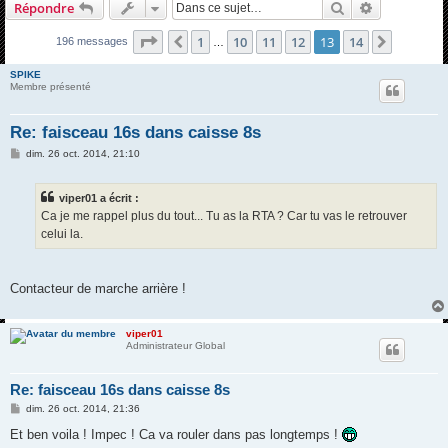
Rechercher
Recherche 
Répondre
h
e
Page
13
sur
14
1
10
11
12
13
14
Précédente
Suivant
196 messages
…
r
SPIKE
c
Membre présenté
h
Re: faisceau 16s dans caisse 8s
e
M
dim. 26 oct. 2014, 21:10
r
e
s
s
viper01 a écrit :
a
g
Ca je me rappel plus du tout... Tu as la RTA ? Car tu vas le retrouver
e
celui la.
Contacteur de marche arrière !
viper01
Administrateur Global
Re: faisceau 16s dans caisse 8s
M
dim. 26 oct. 2014, 21:36
e
s
Et ben voila ! Impec ! Ca va rouler dans pas longtemps !
s