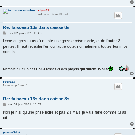
viper01
Administrateur Global
Re: faisceau 16s dans caisse 8s
M
mer. 02 juin 2021, 11:23
e
s
Donc en gros tu as d'un coté une grosse prise ronde, et de l'autre 2
s
petites. Il faut recabler l'un ou l'autre coté, normalement toutes les infos
a
g
sont la.
e
Membre du club des Con-Pressés et des projets qui durent 15 ans
Pedro49
Membre présenté
Re: faisceau 16s dans caisse 8s
M
jeu. 03 juin 2021, 12:57
e
s
Non je n’ai qu’une prise noire et pas 2 ! Mais je vais faire comme tu as
s
dit.
a
g
e
jerome9457