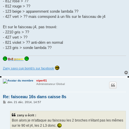
- 812 rose > ??
- 812 rouge > ??
- 123 beige > apparemment sonde lambda ??
- 427 vert > ?? mais correspond à un fils sur le faisceau de j4
Et sur le faisceau j4, pas trouvé:
- 2210 gris > ??
- 427 vert > ??
- 821 violet > ?? anti-dém en normal
- 123 gris > sonde lambda ??
8
+
8
p
o
w
e
r
Zany saxo cup bomb's sur facebook
viper01
Administrateur Global
Re: faisceau 16s dans caisse 8s
M
dim. 21 déc. 2014, 14:57
e
s
s
zany a écrit :
a
g
Bon alors je m'attaque au faisceau les 2 broches n'étant pas les mêmes
e
sur le 90 et j4, les 2 L3 donc.