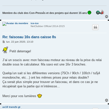
g
e
Membre du club des Con-Pressés et des projets qui durent 15 ans
ice-ice
NetClubber Officiel 2014-2015
Re: faisceau 16s dans caisse 8s
M
lun. 22 juin 2020, 13:10
e
s
s
Petit deterrage!
a
g
e
J’ai un soucis avec mon faisceau moteur au niveau de la prise du relai
double sous le calculateur. Ma saxo est une 16v 3 broches.
Quelqu’un sait si les différentes versions (75Ch / 90ch / 100ch / tu5j4
monobroche, etc...) ont les mêmes prises pour relais double?
Ça serait plus simple pour trouver un faisceau, et dans ce cas je ne
récupèrait que la partie qui m’intéresse...
Merci pour vos lumières
ax10 transfo gt