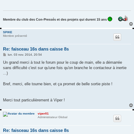
a
g
e
Membre du club des Con-Pressés et des projets qui durent 15 ans
SPIKE
Membre présenté
Re: faisceau 16s dans caisse 8s
M
lun. 03 nov. 2014, 20:54
e
s
Un grand merci à tout le forum pour le coup de main, elle a démarrée
s
sans difficulté c'est sur qu'une fois qu'on branche le contacteur à inertie
a
g
...)
e
Bref, merci, elle tourne bien, et ça promet de belle sortie piste !
Merci tout particulièrement à Viper !
viper01
Administrateur Global
Re: faisceau 16s dans caisse 8s