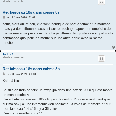
Membre présenté
Re: faisceau 16s dans caisse 8s
M
lun. 22 juin 2020, 21:09
e
s
salut, alors oui et non, elle sont identique de part la forme et le montage
s
mais y'a des différence souvent sur le brochage, après rien empêche de
a
g
mettre une autre prise avec brochage différent faut juste savoir quel sortie
e
commande quoi pour les mettre sur une autre sortie avec la même
fonction
Pedro49
Membre présenté
Re: faisceau 16s dans caisse 8s
M
dim. 30 mai 2021, 21:18
e
s
Salut à tous,
s
a
g
Je suis en train de faire un swap jp4 dans une sax de 2000 qui est monté
e
en monobroche 8s.
J’ai acheté un faisceau 106 s16 pour la gestion l’inconvénient c’est que
sur ma sax j’ai une interconnexion habitacle 23 voies de mémoire et sur
mon faisceau 106 s16 il y a 36 voies...
Que me conseiller vous??