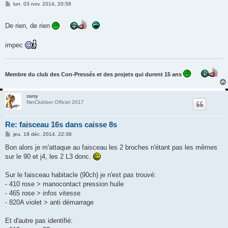
M
lun. 03 nov. 2014, 20:58
e
s
s
De rien, de rien
a
g
e
impec
Membre du club des Con-Pressés et des projets qui durent 15 ans
zany
NetClubber Officiel 2017
Re: faisceau 16s dans caisse 8s
M
jeu. 18 déc. 2014, 22:36
e
s
Bon alors je m'attaque au faisceau les 2 broches n'étant pas les mêmes
s
sur le 90 et j4, les 2 L3 donc.
a
g
e
Sur le faisceau habitacle (90ch) je n'est pas trouvé:
- 410 rose > manocontact pression huile
- 465 rose > infos vitesse
- 820A violet > anti démarrage
Et d'autre pas identifié: