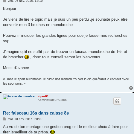
M
ven. 06 nov. 2015, 12:10
e
s
Bonjour ,
s
a
g
Je viens de lire le topic mais je suis un peu perdu ,je souhaite peux être
e
convertir mon 3 broches en monobroche.
Pouvez m'indiquer les grandes lignes pour que je fasse mes recherches
svp
J'imagine qu'il ne suffit pas de trouver un faiceau monobroche de 16s et
de brancher
, donc tous conseil seront les bienvenus
Merci d'avance
« Dans le sport automobile, le pilote doit d'abord trouver la clé qui établit le contact avec
les sponsors. »
viper01
Administrateur Global
Re: faisceau 16s dans caisse 8s
M
mar. 10 nov. 2015, 20:00
e
s
Au vu de ton montage une gestion prog est le meilleur choix à faire pour
s
tirer lemeilleur de ta prépa.
a