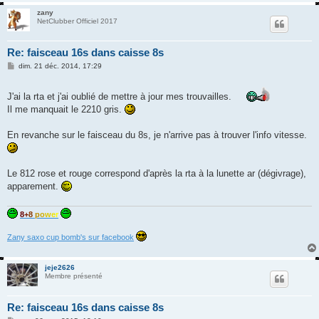
zany
NetClubber Officiel 2017
Re: faisceau 16s dans caisse 8s
M
dim. 21 déc. 2014, 17:29
e
s
s
J'ai la rta et j'ai oublié de mettre à jour mes trouvailles.
a
Il me manquait le 2210 gris.
g
e
En revanche sur le faisceau du 8s, je n'arrive pas à trouver l'info vitesse.
Le 812 rose et rouge correspond d'après la rta à la lunette ar (dégivrage),
apparement.
8
+
8
p
o
w
e
r
Zany saxo cup bomb's sur facebook
jeje2626
Membre présenté
Re: faisceau 16s dans caisse 8s