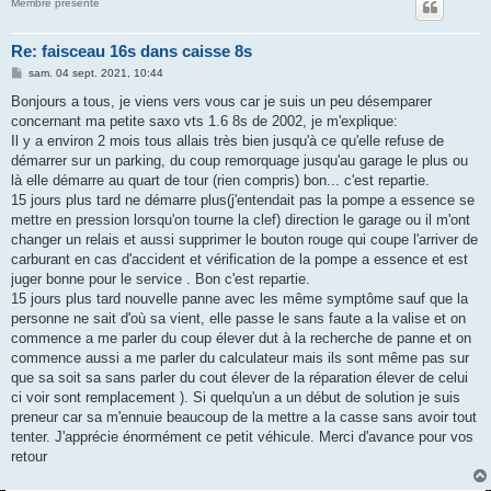
Membre présenté
Re: faisceau 16s dans caisse 8s
M
sam. 04 sept. 2021, 10:44
e
s
Bonjours a tous, je viens vers vous car je suis un peu désemparer
s
concernant ma petite saxo vts 1.6 8s de 2002, je m'explique:
a
g
Il y a environ 2 mois tous allais très bien jusqu'à ce qu'elle refuse de
e
démarrer sur un parking, du coup remorquage jusqu'au garage le plus ou
là elle démarre au quart de tour (rien compris) bon... c'est repartie.
15 jours plus tard ne démarre plus(j'entendait pas la pompe a essence se
mettre en pression lorsqu'on tourne la clef) direction le garage ou il m'ont
changer un relais et aussi supprimer le bouton rouge qui coupe l'arriver de
carburant en cas d'accident et vérification de la pompe a essence et est
juger bonne pour le service . Bon c'est repartie.
15 jours plus tard nouvelle panne avec les même symptôme sauf que la
personne ne sait d'où sa vient, elle passe le sans faute a la valise et on
commence a me parler du coup élever dut à la recherche de panne et on
commence aussi a me parler du calculateur mais ils sont même pas sur
que sa soit sa sans parler du cout élever de la réparation élever de celui
ci voir sont remplacement ). Si quelqu'un a un début de solution je suis
preneur car sa m'ennuie beaucoup de la mettre a la casse sans avoir tout
tenter. J'apprécie énormément ce petit véhicule. Merci d'avance pour vos
retour