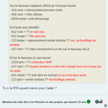
Sur le faisceau habitacle (90ch) je n'est pas trouvé:
- 410 rose > manocontact pression huile
- 465 rose > infos vitesse
- 820A violet > anti démarrage
Et d'autre pas identifié:
- 812 rose > ??
je sais pas
- 812 rouge > ??
je sais pas
- 123 beige > apparemment sonde lambda ??
oui, rechauffage de
lambda
- 427 vert > ?? mais correspond à un fils sur le faisceau de j4
Et sur le faisceau j4, pas trouvé:
- 2210 gris > ??
contacteur MAR
- 427 vert > ??
j'aurais tendance a dire info compte tour si tu la pas sur
un autre
- 821 violet > ?? anti-dém en normal
oui je crois bien aussi
- 123 gris > sonde lambda ??
rechauffage lambda
Tu s la RTA quand meme pour t'aider ?
Membre du club des Con-Pressés et des projets qui durent 15 ans