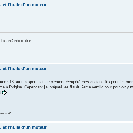
u et l'huile d'un moteur
his.href);return false;
u et l'huile d'un moteur
d'une s16 sur ma sport, j'ai simplement récupéré mes anciens fils pour les bra
e à l'origine. Cependant j'ai préparé les fils du 2eme ventilo pour pouvoir y m
it
ounass!"
u et l'huile d'un moteur