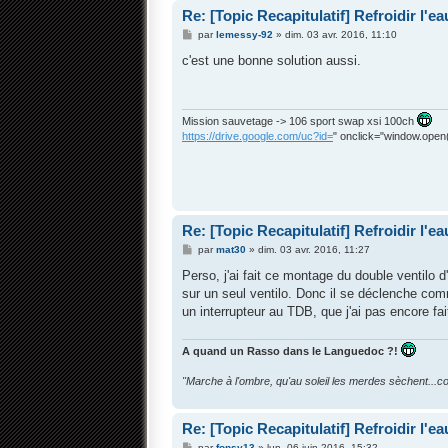
Re: [Topic Recapitulatif] Refroidir l'ea
M
par
lemessy-92
»
dim. 03 avr. 2016, 11:10
e
s
c'est une bonne solution aussi.
s
a
g
e
Mission sauvetage -> 106 sport swap xsi 100ch
https://drive.google.com/uc?id=
" onclick="window.open(t
Re: [Topic Recapitulatif] Refroidir l'ea
M
par
mat30
»
dim. 03 avr. 2016, 11:27
e
s
Perso, j'ai fait ce montage du double ventilo 
s
sur un seul ventilo. Donc il se déclenche comm
a
g
un interrupteur au TDB, que j'ai pas encore fa
e
A quand un Rasso dans le Languedoc ?!
"Marche à l'ombre, qu'au soleil les merdes sèchent...c
Re: [Topic Recapitulatif] Refroidir l'ea
M
par
fonsy13
»
lun. 06 juin 2016, 15:32