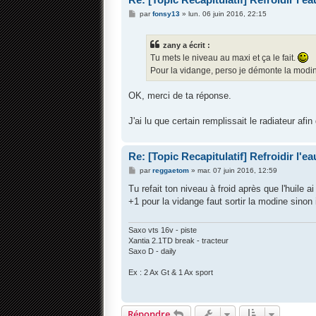
M
par
fonsy13
»
lun. 06 juin 2016, 22:15
e
s
s
zany a écrit :
a
g
Tu mets le niveau au maxi et ça le fait.
e
Pour la vidange, perso je démonte la modine
OK, merci de ta réponse.
J'ai lu que certain remplissait le radiateur afin
Re: [Topic Recapitulatif] Refroidir l'ea
M
par
reggaetom
»
mar. 07 juin 2016, 12:59
e
s
Tu refait ton niveau à froid après que l'huile ai
s
+1 pour la vidange faut sortir la modine sinon 
a
g
e
Saxo vts 16v - piste
Xantia 2.1TD break - tracteur
Saxo D - daily
Ex : 2 Ax Gt & 1 Ax sport
Répondre