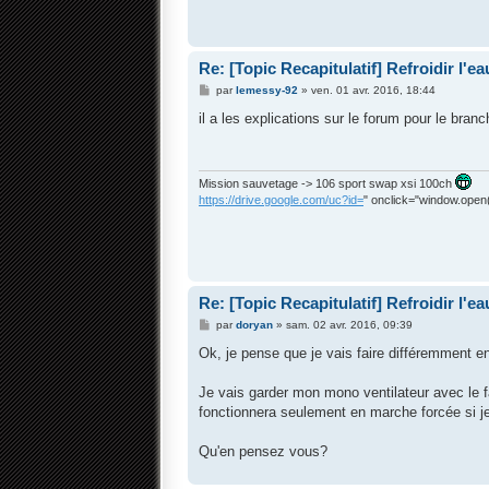
a
g
e
Re: [Topic Recapitulatif] Refroidir l'ea
M
par
lemessy-92
»
ven. 01 avr. 2016, 18:44
e
s
il a les explications sur le forum pour le bra
s
a
g
e
Mission sauvetage -> 106 sport swap xsi 100ch
https://drive.google.com/uc?id=
" onclick="window.open(t
Re: [Topic Recapitulatif] Refroidir l'ea
M
par
doryan
»
sam. 02 avr. 2016, 09:39
e
s
Ok, je pense que je vais faire différemment en 
s
a
g
Je vais garder mon mono ventilateur avec le 
e
fonctionnera seulement en marche forcée si je
Qu'en pensez vous?