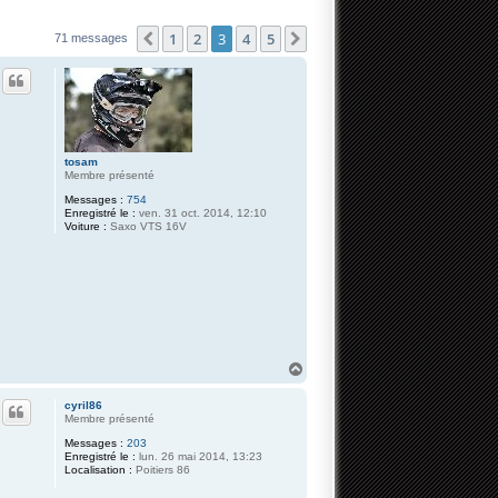
1
2
3
4
5
Précédente
Suivante
71 messages
tosam
Membre présenté
Messages :
754
Enregistré le :
ven. 31 oct. 2014, 12:10
Voiture :
Saxo VTS 16V
H
a
u
cyril86
t
Membre présenté
Messages :
203
Enregistré le :
lun. 26 mai 2014, 13:23
Localisation :
Poitiers 86