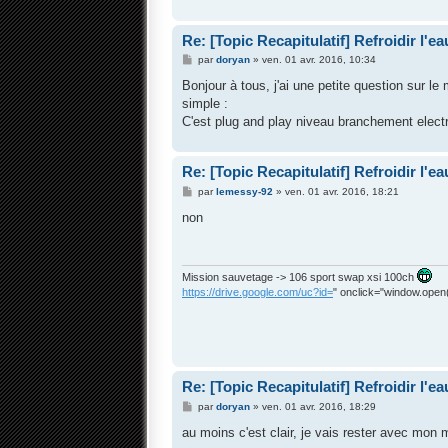
Re: [Topic Recapitulatif] Refroidir l'ea
M
par
doryan
»
ven. 01 avr. 2016, 10:34
e
s
Bonjour à tous, j'ai une petite question sur le
s
simple :
a
g
C'est plug and play niveau branchement elect
e
Re: [Topic Recapitulatif] Refroidir l'ea
M
par
lemessy-92
»
ven. 01 avr. 2016, 18:21
e
s
non
s
a
g
e
Mission sauvetage -> 106 sport swap xsi 100ch
https://drive.google.com/uc?id=
" onclick="window.open(t
Re: [Topic Recapitulatif] Refroidir l'ea
M
par
doryan
»
ven. 01 avr. 2016, 18:29
e
s
au moins c'est clair, je vais rester avec mon 
s