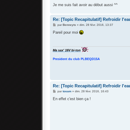
e
Je me suis fait avoir au début aussi ^^
Re: [Topic Recapitulatif] Refroidir l'ea
M
par
Benneyts
»
dim. 28 févr. 2016, 13:37
e
s
Pareil pour moi
s
a
g
e
Ma sax' 16V bi-ton
President du club PLBEQD15A
Re: [Topic Recapitulatif] Refroidir l'ea
M
par
tosam
»
dim. 28 févr. 2016, 16:43
e
s
En effet c'est bien ça !
s
a
g
e