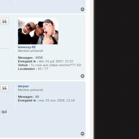
H
a
u
t
lemessy-92
Membre présenté
Messages :
4958
Enregistré le :
dim. 01 juil. 2007, 21:57
Voiture :
Tu crois que j'allais marcher??? XD
Localisation :
92 / 77
H
a
u
doryan
t
Membre présenté
Messages :
88
Enregistré le :
mer. 25 nov. 2009, 12:16
 qui
H
a