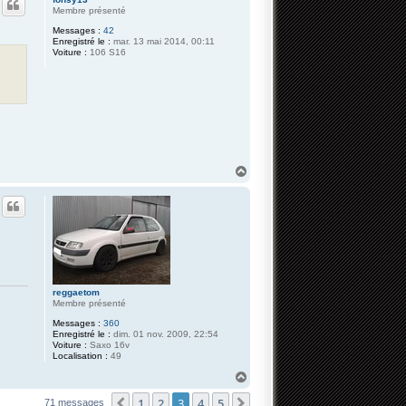
t
t
Membre présenté
e
Messages :
42
r
Enregistré le :
mar. 13 mai 2014, 00:11
z
Voiture :
106 S16
a
n
y
H
a
u
t
reggaetom
Membre présenté
Messages :
360
Enregistré le :
dim. 01 nov. 2009, 22:54
Voiture :
Saxo 16v
Localisation :
49
H
a
1
2
3
4
5
u
Précédente
Suivante
71 messages