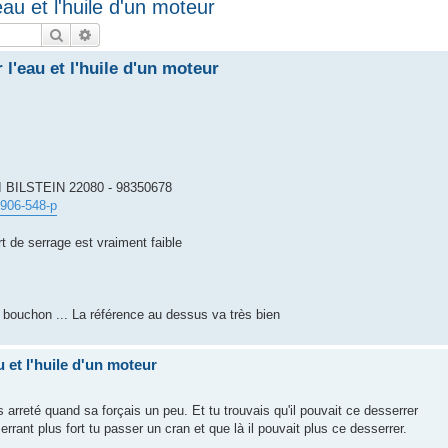
'eau et l'huile d'un moteur
Rechercher
Recherche avancée
 l'eau et l'huile d'un moteur
BI BILSTEIN 22080 - 98350678
0906-548-p
rt de serrage est vraiment faible
un bouchon ... La référence au dessus va très bien
u et l'huile d'un moteur
is arreté quand sa forçais un peu. Et tu trouvais qu'il pouvait ce desserrer
rrant plus fort tu passer un cran et que là il pouvait plus ce desserrer.