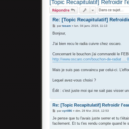
[Topic Recapitulatif] Refroidir l
Répondre
Re: [Topic Recapitulatif] Refroidir
M
par
tosam
»
lun. 04 janv. 2016, 11:13
e
s
Bonjour,
s
a
g
J'ai bien recu le radia cuivre chez oscaro.
e
Concernant le bouchon j'ai commandé le FE
http://www.oscaro.com/bouchon-de-radiat ... 
Mais je suis pas convaincu par celui-ci. L'effo
Lequel avez-vous choisi ?
Édit : c'est juste moi qui ne sait pas visser 
Re: [Topic Recapitulatif] Refroidir l'ea
M
par
cyril86
»
dim. 28 févr. 2016, 12:53
e
s
Je pense que tu l'avais juste serrer et tu t'éta
s
facilement. Et tu t'es rendu compte quand le se
a
g