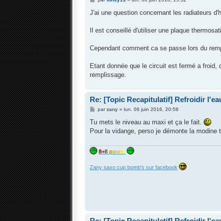
e
s
J'ai une question concernant les radiateurs d'h
s
a
g
Il est conseillé d'utiliser une plaque thermosa
e
Cependant comment ca se passe lors du rempl
Etant donnée que le circuit est fermé a froid, 
remplissage.
Re: [Topic Recapitulatif] Refroidir l'ea
M
par
zany
»
lun. 06 juin 2016, 20:58
e
s
Tu mets le niveau au maxi et ça le fait.
s
Pour la vidange, perso je démonte la modine th
a
g
e
8
+
8
p
o
w
e
r
Zany saxo cup bomb's sur facebook
Re: [Topic Recapitulatif] Refroidir l'ea