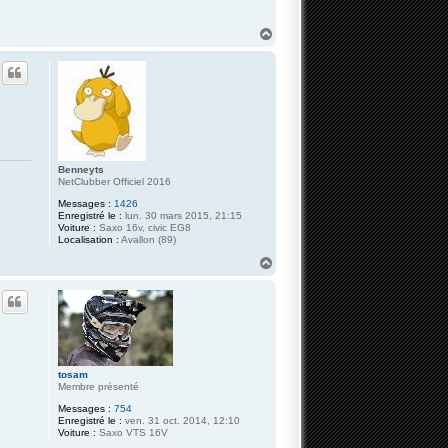
H
a
u
t
Benneyts
NetClubber Officiel 2016
Messages :
1426
Enregistré le :
lun. 30 mars 2015, 21:15
Voiture :
Saxo 16v, civic EG8
Localisation :
Avallon (89)
H
a
u
t
tosam
Membre présenté
Messages :
754
Enregistré le :
ven. 31 oct. 2014, 12:10
Voiture :
Saxo VTS 16V