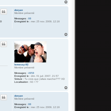
H
a
u
doryan
t
Membre présenté
Messages :
88
lo
Enregistré le :
mer. 25 nov. 2009, 12:16
H
a
u
t
lemessy-92
Membre présenté
Messages :
4958
Enregistré le :
dim. 01 juil. 2007, 21:57
Voiture :
Tu crois que j'allais marcher??? XD
Localisation :
92 / 77
H
a
u
doryan
t
Membre présenté
Messages :
88
Enregistré le :
mer. 25 nov. 2009, 12:16