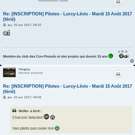
Administrateur Global
Re: [INSCRIPTION] Pilotes - Lurcy-Lévis - Mardi 15 Août 2017
(férié)
M
jeu. 20 avr. 2017, 08:32
e
s
s
a
g
e
Membre du club des Con-Pressés et des projets qui durent 15 ans
Vtsgrey
Membre présenté
Re: [INSCRIPTION] Pilotes - Lurcy-Lévis - Mardi 15 Août 2017
(férié)
M
jeu. 20 avr. 2017, 09:09
e
s
s
-NoNo- a écrit :
a
g
Chat noir detected
e
Vais ptetre pas rouler moi