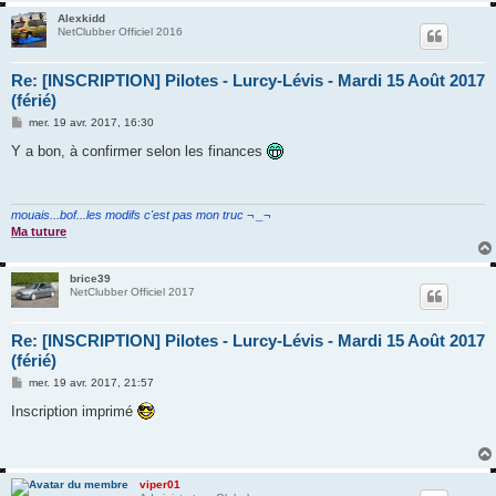
Alexkidd
NetClubber Officiel 2016
Re: [INSCRIPTION] Pilotes - Lurcy-Lévis - Mardi 15 Août 2017
(férié)
M
mer. 19 avr. 2017, 16:30
e
s
Y a bon, à confirmer selon les finances
s
a
g
e
mouais...bof...les modifs c'est pas mon truc ¬ _¬
Ma tuture
brice39
NetClubber Officiel 2017
Re: [INSCRIPTION] Pilotes - Lurcy-Lévis - Mardi 15 Août 2017
(férié)
M
mer. 19 avr. 2017, 21:57
e
s
Inscription imprimé
s
a
g
e
viper01