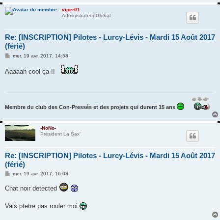
viper01
Administrateur Global
Re: [INSCRIPTION] Pilotes - Lurcy-Lévis - Mardi 15 Août 2017
(férié)
M
mer. 19 avr. 2017, 14:58
e
s
Aaaaah cool ça !!
s
a
g
e
Membre du club des Con-Pressés et des projets qui durent 15 ans
-NoNo-
Président La Sax'
Re: [INSCRIPTION] Pilotes - Lurcy-Lévis - Mardi 15 Août 2017
(férié)
M
mer. 19 avr. 2017, 16:08
e
s
Chat noir detected
s
a
g
Vais ptetre pas rouler moi
e