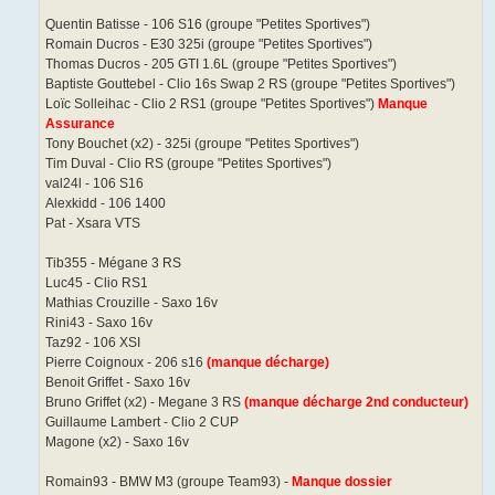
Quentin Batisse - 106 S16 (groupe "Petites Sportives")
Romain Ducros - E30 325i (groupe "Petites Sportives")
Thomas Ducros - 205 GTI 1.6L (groupe "Petites Sportives")
Baptiste Gouttebel - Clio 16s Swap 2 RS (groupe "Petites Sportives")
Loïc Solleihac - Clio 2 RS1 (groupe "Petites Sportives")
Manque
Assurance
Tony Bouchet (x2) - 325i (groupe "Petites Sportives")
Tim Duval - Clio RS (groupe "Petites Sportives")
val24l - 106 S16
Alexkidd - 106 1400
Pat - Xsara VTS
Tib355 - Mégane 3 RS
Luc45 - Clio RS1
Mathias Crouzille - Saxo 16v
Rini43 - Saxo 16v
Taz92 - 106 XSI
Pierre Coignoux - 206 s16
(manque décharge)
Benoit Griffet - Saxo 16v
Bruno Griffet (x2) - Megane 3 RS
(manque décharge 2nd conducteur)
Guillaume Lambert - Clio 2 CUP
Magone (x2) - Saxo 16v
Romain93 - BMW M3 (groupe Team93) -
Manque dossier