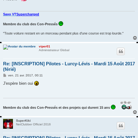
a
g
e
Saxo VT
Supercharged
Membre du club des Con-Pressés
"Toute voiture restant en un morceau pendant plus d'une course est trop lourde."
viper01
Administrateur Global
Re: [INSCRIPTION] Pilotes - Lurcy-Lévis - Mardi 15 Août 2017
(férié)
M
ven. 21 avr. 2017, 00:11
e
s
J'espère bien oui
s
a
g
e
Membre du club des Con-Pressés et des projets qui durent 15 ans
SuperKiki
NetClubber Officiel 2016
Re: [INSCRIPTION] Pilotes - Lurcy-Lévis - Mardi 15 Août 2017