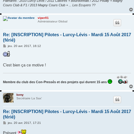
Palmarès : 2010 Lurcy Lévis / 2011 Clastres + Bourbonnais / 2012 Pouilly + Magny
Cours Club & F1 / 2013 Magny Cours Club + ... Les Ecuyers ??
viper01
Administrateur Global
Re: [INSCRIPTION] Pilotes - Lurcy-Lévis - Mardi 15 Août 2017
(férié)
M
jeu. 20 avr. 2017, 16:12
e
s
s
a
g
C'est bien ça ce motive !
e
Membre du club des Con-Pressés et des projets qui durent 15 ans
keny
Secrétaire La Sax'
Re: [INSCRIPTION] Pilotes - Lurcy-Lévis - Mardi 15 Août 2017
(férié)
M
jeu. 20 avr. 2017, 17:21
e
s
Présent
s