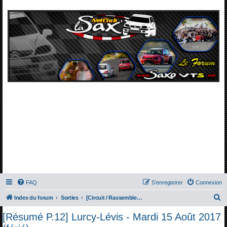
FAQ
S’enregistrer
Connexion
R
Index du forum
Sorties
[Circuit / Rassemblement] La Sax' à Lurcy-Lévis - 15 Août 2017
e
[Résumé P.12] Lurcy-Lévis - Mardi 15 Août 2017
c