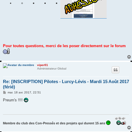
Pour toutes questions, merci de les poser directement sur le forum
viper01
Administrateur Global
Re: [INSCRIPTION] Pilotes - Lurcy-Lévis - Mardi 15 Août 2017
(férié)
M
mar. 18 avr. 2017, 22:51
e
s
Preum's !!!!
s
a
g
e
Membre du club des Con-Pressés et des projets qui durent 15 ans