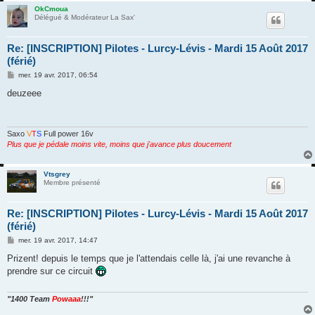
OkCmoua
Délégué & Modérateur La Sax'
Re: [INSCRIPTION] Pilotes - Lurcy-Lévis - Mardi 15 Août 2017
(férié)
M
mer. 19 avr. 2017, 06:54
e
s
deuzeee
s
a
g
e
Saxo
V
T
S
Full power 16v
Plus que je pédale moins vite, moins que j'avance plus doucement
Vtsgrey
Membre présenté
Re: [INSCRIPTION] Pilotes - Lurcy-Lévis - Mardi 15 Août 2017
(férié)
M
mer. 19 avr. 2017, 14:47
e
s
Prizent! depuis le temps que je l'attendais celle là, j'ai une revanche à
s
prendre sur ce circuit
a
g
e
"1400 Team
Powaaa
!!!"