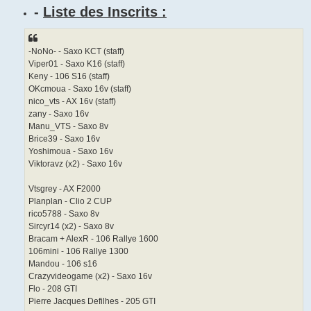
-
Liste des Inscrits :
-NoNo- - Saxo KCT (staff)
Viper01 - Saxo K16 (staff)
Keny - 106 S16 (staff)
OKcmoua - Saxo 16v (staff)
nico_vts - AX 16v (staff)
zany - Saxo 16v
Manu_VTS - Saxo 8v
Brice39 - Saxo 16v
Yoshimoua - Saxo 16v
Viktoravz (x2) - Saxo 16v
Vtsgrey - AX F2000
Planplan - Clio 2 CUP
rico5788 - Saxo 8v
Sircyr14 (x2) - Saxo 8v
Bracam + AlexR - 106 Rallye 1600
106mini - 106 Rallye 1300
Mandou - 106 s16
Crazyvideogame (x2) - Saxo 16v
Flo - 208 GTI
Pierre Jacques Defilhes - 205 GTI