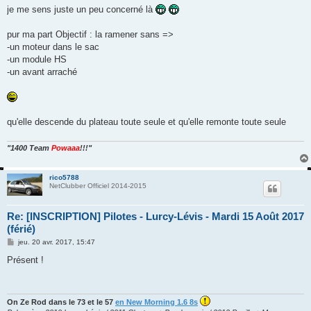
je me sens juste un peu concerné là
pur ma part Objectif : la ramener sans =>
-un moteur dans le sac
-un module HS
-un avant arraché
qu'elle descende du plateau toute seule et qu'elle remonte toute seule
"1400 Team
Powaaa
!!!"
rico5788
NetClubber Officiel 2014-2015
Re: [INSCRIPTION] Pilotes - Lurcy-Lévis - Mardi 15 Août 2017
(férié)
M
jeu. 20 avr. 2017, 15:47
e
s
Présent !
s
a
g
e
On Ze Rod dans le 73 et le 57
en New Morning 1.6 8s