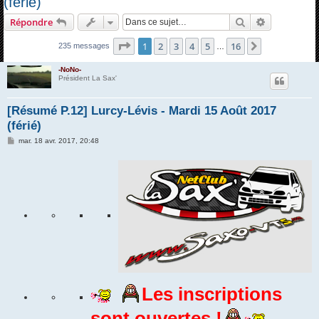
(férié)
h
Rechercher
Recherche 
Répondre
e
Page
1
sur
16
r
1
2
3
4
5
16
Suivante
235 messages
…
c
-NoNo-
h
Président La Sax'
e
[Résumé P.12] Lurcy-Lévis - Mardi 15 Août 2017
r
(férié)
M
mar. 18 avr. 2017, 20:48
e
s
s
a
g
e
Les inscriptions
sont ouvertes !