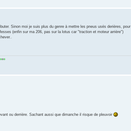
ébuter. Sinon moi je suis plus du genre à mettre les pneus usés derières, pour
s fesses (enfin sur ma 206, pas sur la lotus car "traction et moteur arrière")
chever..
¤
¤
¤
devant ou derrière. Sachant aussi que dimanche il risque de pleuvoir