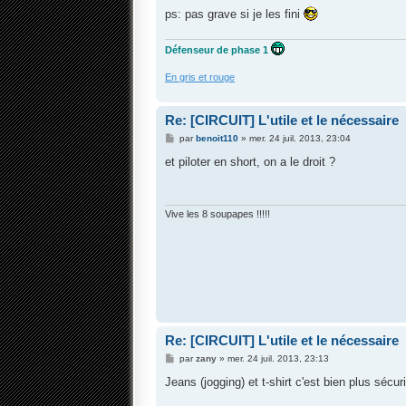
ps: pas grave si je les fini
Défenseur de phase 1
En gris et rouge
Re: [CIRCUIT] L'utile et le nécessaire
M
par
benoit110
»
mer. 24 juil. 2013, 23:04
e
s
et piloter en short, on a le droit ?
s
a
g
e
Vive les 8 soupapes !!!!!
Re: [CIRCUIT] L'utile et le nécessaire
M
par
zany
»
mer. 24 juil. 2013, 23:13
e
s
Jeans (jogging) et t-shirt c'est bien plus sécur
s
a