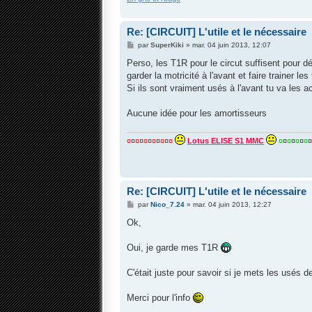
Re: [CIRCUIT] L'utile et le nécessaire
M
par
SuperKiki
»
mar. 04 juin 2013, 12:07
e
s
Perso, les T1R pour le circut suffisent pour d
s
garder la motricité à l'avant et faire trainer le
a
g
Si ils sont vraiment usés à l'avant tu va les a
e
Aucune idée pour les amortisseurs
¤
¤
¤
¤
¤
¤
¤
¤
¤
¤
¤
Lotus ELISE S1 MMC
¤
¤
¤
¤
¤
¤
¤
¤
Re: [CIRCUIT] L'utile et le nécessaire
M
par
Nico_7.24
»
mar. 04 juin 2013, 12:27
e
s
Ok,
s
a
g
Oui, je garde mes T1R
e
C'était juste pour savoir si je mets les usés 
Merci pour l'info