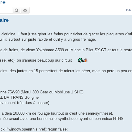
ire
Rechercher
Recherche avancée
156
aire
'origine, il faut juste gérer les freins pour éviter de glacer les plaquettes d'or
llir, surtout sur piste rapide et qu'il y a un gros freinage.
 de freins, de vieux Yokohama A539 ou Michelin Pilot SX-GT et tout le rest
tesse, etc), on s'amuse beaucoup sur circuit
freins, des jantes en 15 permettent de mieux les aérer, mais on perd un peu e
bonne 75W90 (Motul 300 Gear ou Mobilube 1 SHC)
TAL BV TRANS d'origine
deviennent très durs à passer).
i a déjà 10.000 km de roulage (surtout si c'est une semi-synthèse).
urnée circuit avec une bonne huile synthétique ayant un bon indice HTHS,
ick="window.open(this.href);return false;