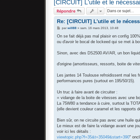
[CIRCUIT] L'utile et le nécessa
Répondre
Re: [CIRCUIT] L'utile et le nécess
M
par
will88
»
sam. 16 mars 2013, 10:48
e
s
On se fait déjà pas mal plaisir en config 100% d
s
ou d'avoir le bocal de lockeed qui se met à boui
a
g
e
Sinon, avec des DS2500 AV/AR, un bon liquide
d'origine (amortisseurs, ressorts, boite de vi
Les jantes 14 Toulouse refroidissent mal les 
performances pures (surtout en 195/50/15).
Un truc à faire avant de circuiter :
= vidange de la boite de vitesses avec une 
La 75W80 a tendance à cuire, surtout la TO
(elle devient couleur caramel et les rapports 
Bien sûr, on ne circuite pas avec une huile qu
Le mieux est de faire la vidange avant une jo
voir ici les détails :
viewtopic.php?f=35&t=35049&start=390
" oncl