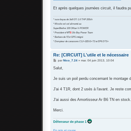
Et après quelques journées circuit, il faudra 
* suce boyau de 3o8 GTi 1.6 THP 200ch
* Missile sol-sol alimenté au
SuperBleifrei 100 OKtan V-POWER
* President of
VT
S
16v Boy Power Team
* Barbare de l'Est GPS intégré
* Dompteur de canassons C1J+32DiS+T2 et EP6 DTS+
Re: [CIRCUIT] L'utile et le nécessaire
M
par
Nico_7.24
»
mar. 04 juin 2013, 10:04
e
s
Salut,
s
a
g
Je suis un poil perdu concernant le montage d
e
J'ai 4 T1R, dont 2 usés à l'avant. Je reste c
J'ai aussi des Amortisseur Ar B6 TN en stock
Merci.
Défenseur de phase 1
En gris et rouge