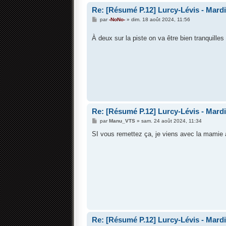
Re: [Résumé P.12] Lurcy-Lévis - Mardi 
M
par
-NoNo-
»
dim. 18 août 2024, 11:56
e
s
À deux sur la piste on va être bien tranquilles
s
a
g
e
Re: [Résumé P.12] Lurcy-Lévis - Mardi 
M
par
Manu_VTS
»
sam. 24 août 2024, 11:34
e
s
SI vous remettez ça, je viens avec la mamie 
s
a
g
e
Re: [Résumé P.12] Lurcy-Lévis - Mardi 