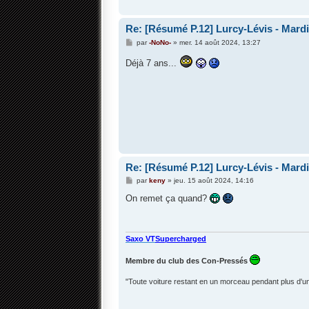
Re: [Résumé P.12] Lurcy-Lévis - Mardi 
M
par
-NoNo-
»
mer. 14 août 2024, 13:27
e
s
Déjà 7 ans...
s
a
g
e
Re: [Résumé P.12] Lurcy-Lévis - Mardi 
M
par
keny
»
jeu. 15 août 2024, 14:16
e
s
On remet ça quand?
s
a
g
e
Saxo VT
Supercharged
Membre du club des Con-Pressés
"Toute voiture restant en un morceau pendant plus d'un