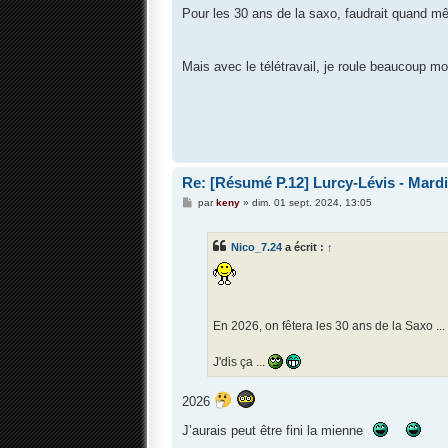
s
Pour les 30 ans de la saxo, faudrait quand 
s
a
g
e
Mais avec le télétravail, je roule beaucoup 
Re: [Résumé P.12] Lurcy-Lévis - Mardi 
M
par
keny
»
dim. 01 sept. 2024, 13:05
e
s
s
Nico_7.24
a écrit :
↑
a
g
e
En 2026, on fêtera les 30 ans de la Saxo ...
J'dis ça ...
2026
J’aurais peut être fini la mienne