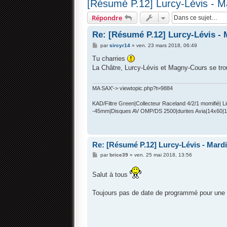
[Résumé P.12] Lurcy-Lévis - Ma
Répondre
Re: [Résumé P.12] Lurcy-Lévis - M
M
par
sircyr14
»
ven. 23 mars 2018, 06:49
e
s
Tu charries
s
La Châtre, Lurcy-Lévis et Magny-Cours se trou
a
g
e
MA SAX'-> viewtopic.php?t=9884
KAD/Filtre Green|Collecteur Raceland 4/2/1 momifié|
-45mm|Disques AV OMP/DS 2500|durites Avia|14x60|
Re: [Résumé P.12] Lurcy-Lévis - Mardi 
M
par
brice39
»
ven. 25 mai 2018, 13:56
e
s
s
Salut à tous
a
g
e
Toujours pas de date de programmé pour une 