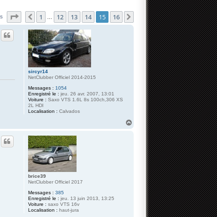
Page
15
sur
16
1
12
13
14
15
16
Précédente
Suivante
es
…
sircyr14
NetClubber Officiel 2014-2015
Messages :
1054
Enregistré le :
jeu. 26 avr. 2007, 13:01
Voiture :
Saxo VTS 1.6L 8s 100ch,306 XS
2L HDI
Localisation :
Calvados
H
a
u
t
brice39
NetClubber Officiel 2017
Messages :
385
Enregistré le :
jeu. 13 juin 2013, 13:25
Voiture :
saxo VTS 16v
Localisation :
haut-jura