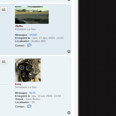
t
a
a
u
c
t
t
e
r
k
e
-NoNo-
n
Président La Sax'
y
Messages :
15197
Enregistré le :
sam. 17 déc. 2005, 13:23
Localisation :
Avallon (89)
C
Contact :
o
n
H
t
a
a
u
c
t
t
e
r
-
N
o
N
keny
o
Secrétaire La Sax'
-
Messages :
9171
Enregistré le :
jeu. 16 juil. 2009, 18:50
Voiture :
Saxo Rotrex
Localisation :
28
C
Contact :
o
n
H
t
a