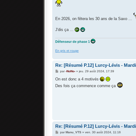
s
a
g
e
En 2026, on fêtera les 30 ans de la Saxo ...
J'dis ça ...
Défenseur de phase 1
En gris et rouge
Re: [Résumé P.12] Lurcy-Lévis - Mardi 
M
par
-NoNo-
»
jeu. 29 août 2024, 17:39
e
s
On est donc a 4 motivés
s
Des fois ça commence comme ça
a
g
e
Re: [Résumé P.12] Lurcy-Lévis - Mardi 
M
par
Manu_VTS
»
ven. 30 août 2024, 11:16
e