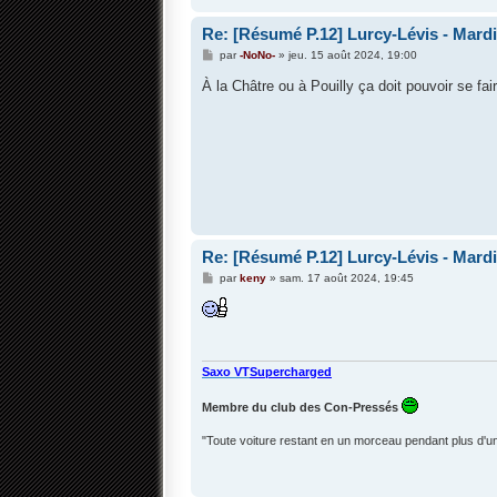
Re: [Résumé P.12] Lurcy-Lévis - Mardi 
M
par
-NoNo-
»
jeu. 15 août 2024, 19:00
e
s
À la Châtre ou à Pouilly ça doit pouvoir se fai
s
a
g
e
Re: [Résumé P.12] Lurcy-Lévis - Mardi 
M
par
keny
»
sam. 17 août 2024, 19:45
e
s
s
a
g
e
Saxo VT
Supercharged
Membre du club des Con-Pressés
"Toute voiture restant en un morceau pendant plus d'un