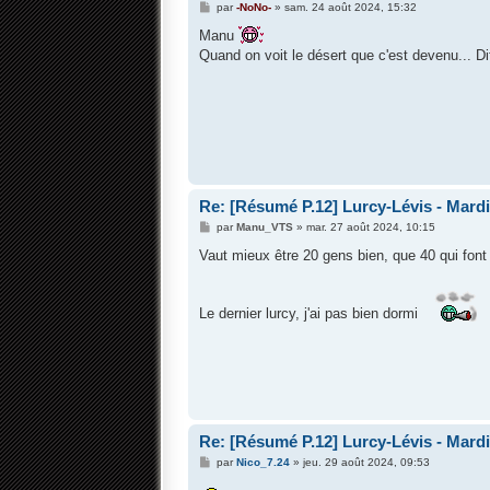
M
par
-NoNo-
»
sam. 24 août 2024, 15:32
e
s
Manu
s
Quand on voit le désert que c'est devenu... Di
a
g
e
Re: [Résumé P.12] Lurcy-Lévis - Mardi 
M
par
Manu_VTS
»
mar. 27 août 2024, 10:15
e
s
Vaut mieux être 20 gens bien, que 40 qui font
s
a
g
e
Le dernier lurcy, j'ai pas bien dormi
Re: [Résumé P.12] Lurcy-Lévis - Mardi 
M
par
Nico_7.24
»
jeu. 29 août 2024, 09:53
e
s