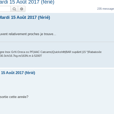
rdi 15 Août 2017 (férié)
Rechercher
Recherche avancée
235 messag
ardi 15 Août 2017 (férié)
vent relativement proches je trouve...
 Ligne Inox GrN Oreca ss PF|AAC Catcams|Quickshift|BAR sup&inf.|15 "|Rabaissée
130.3ch/16.7kg.m/163N.m à 5200T
15 Août 2017 (férié)
sortie cette année?