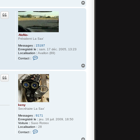
H
a
u
t
-NoNo-
Président La Sax'
Messages :
15197
Enregistré le :
sam. 17 déc. 2005, 13:23
Localisation :
Avallon (89)
C
Contact :
o
n
H
t
a
a
u
c
t
t
e
r
-
N
o
N
keny
o
Secrétaire La Sax'
-
Messages :
9171
Enregistré le :
jeu. 16 juil. 2009, 18:50
Voiture :
Saxo Rotrex
Localisation :
28
C
Contact :
o
n
H