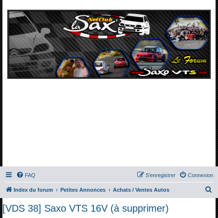
FAQ
S’enregistrer
Connexion
R
Index du forum
Petites Annonces
Achats / Ventes Autos
e
[VDS 38] Saxo VTS 16V (à supprimer)
c