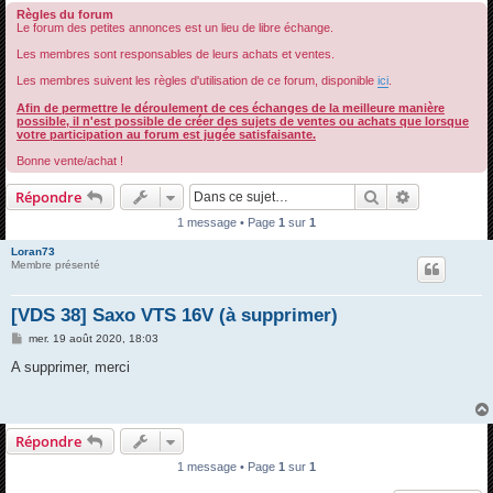
Règles du forum
h
Le forum des petites annonces est un lieu de libre échange.
e
Les membres sont responsables de leurs achats et ventes.
r
Les membres suivent les règles d'utilisation de ce forum, disponible
ici
.
c
Afin de permettre le déroulement de ces échanges de la meilleure manière
h
possible, il n'est possible de créer des sujets de ventes ou achats que lorsque
votre participation au forum est jugée satisfaisante.
e
Bonne vente/achat !
r
Rechercher
Recherche 
Répondre
1 message • Page
1
sur
1
Loran73
Membre présenté
[VDS 38] Saxo VTS 16V (à supprimer)
M
mer. 19 août 2020, 18:03
e
s
A supprimer, merci
s
a
g
e
Répondre
1 message • Page
1
sur
1