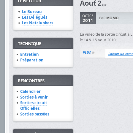
LE NETCLUB
Aout 2...
Le Bureau
OCT05
Les Délégués
PAR
MOMO
2011
Les Netclubbers
La vidéo de la sortie circuit à 
le 14 & 15 Aout 2010.
TECHNIQUE
»
PLUS
Laisser un com
Entretien
Préparation
RENCONTRES
Calendrier
Sorties à venir
Sorties circuit
Officielles
Sorties passées