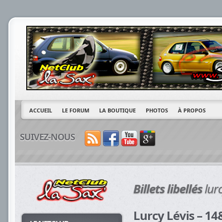
ACCUEIL
LE FORUM
LA BOUTIQUE
PHOTOS
À PROPOS
SUIVEZ-NOUS
Billets libellés
lurc
Lurcy Lévis – 1