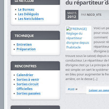
LE NETCLUB
du répartiteur d&
Le Bureau
MAI15
Les Délégués
PAR
NICO_VTS
2012
Les Netclubbers
Voici un pe
pour vous
TECHNIQUE
comment
pouvoir ré
Entretien
répartiteur
Préparation
d’origine (
trouve sous la caisse) depuis 
conducteur. Le répartiteur de 
d’origine c’est ça: Le principe 
RENCONTRES
est simple: on sert le système 
en bleu pour augmenter le fr
Calendrier
arrière, on le desse [...]
Sorties à venir
Sorties circuit
»
Officielles
PLUS
Laisser un com
Sorties passées