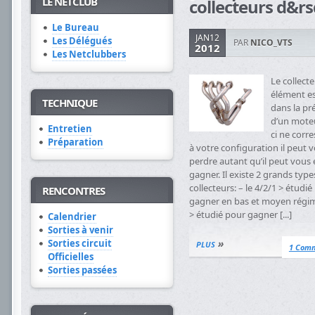
LE NETCLUB
collecteurs d&rsq
Le Bureau
JAN12
Les Délégués
PAR
NICO_VTS
2012
Les Netclubbers
Le collecte
élément es
TECHNIQUE
dans la pr
d’un moteur
Entretien
ci ne corr
Préparation
à votre configuration il peut v
perdre autant qu’il peut vous 
gagner. Il existe 2 grands type
collecteurs: – le 4/2/1 > étudi
RENCONTRES
gagner en bas et moyen régime
> étudié pour gagner [...]
Calendrier
Sorties à venir
»
Sorties circuit
PLUS
1 Com
Officielles
Sorties passées