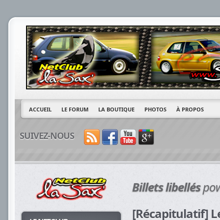
ACCUEIL
LE FORUM
LA BOUTIQUE
PHOTOS
À PROPOS
SUIVEZ-NOUS
Billets libellés
pow
[Récapitulatif] L