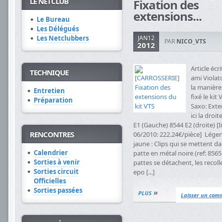
LE NETCLUB
Fixation des
extensions...
Le Bureau
Les Délégués
Les Netclubbers
JAN12
PAR
NICO_VTS
2012
Article écr
TECHNIQUE
ami Violat
la manière
Entretien
fixé le kit
Préparation
Saxo: Exte
ici la droit
E1 (Gauche) 8544 E2 (droite) [I
RENCONTRES
06/2010: 222.24€/pièce] Lége
jaune : Clips qui se mettent d
Calendrier
patte en métal noire (ref: 8565 
Sorties à venir
pattes se détachent, les recolle
Sorties circuit
epo [...]
Officielles
Sorties passées
»
PLUS
Laisser un com