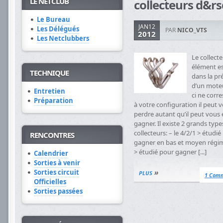
LE NETCLUB
collecteurs d&rsq
Le Bureau
JAN12
Les Délégués
PAR
NICO_VTS
2012
Les Netclubbers
Le collecte
élément es
TECHNIQUE
dans la pr
d’un moteur
Entretien
ci ne corr
Préparation
à votre configuration il peut v
perdre autant qu’il peut vous 
gagner. Il existe 2 grands type
collecteurs: – le 4/2/1 > étudi
RENCONTRES
gagner en bas et moyen régime
> étudié pour gagner [...]
Calendrier
Sorties à venir
»
Sorties circuit
PLUS
1 Com
Officielles
Sorties passées