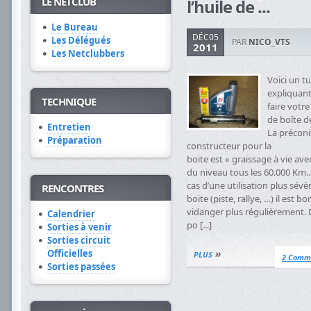
LE NETCLUB
l’huile de ...
Le Bureau
DÉC05
Les Délégués
PAR
NICO_VTS
2011
Les Netclubbers
Voici un tu
expliquan
TECHNIQUE
faire votr
de boîte de
Entretien
La préconi
Préparation
constructeur pour la
boite est « graissage à vie ave
du niveau tous les 60.000 Km
cas d’une utilisation plus sévèr
RENCONTRES
boite (piste, rallye, …) il est bo
vidanger plus régulièrement.
Calendrier
po [...]
Sorties à venir
Sorties circuit
»
Officielles
PLUS
2 Comm
Sorties passées