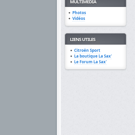
MULTIMÉDIA
Photos
Vidéos
LIENS UTILES
Citroën Sport
La boutique La Sax'
Le Forum La Sax'