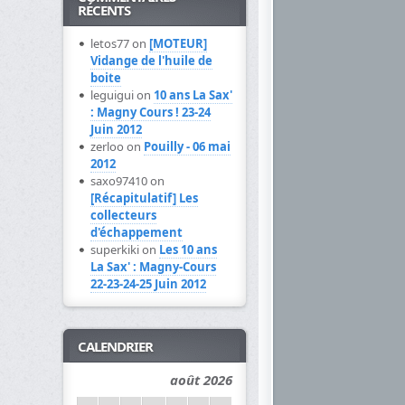
RÉCENTS
letos77 on
[MOTEUR]
Vidange de l'huile de
boite
leguigui on
10 ans La Sax'
: Magny Cours ! 23-24
Juin 2012
zerloo on
Pouilly - 06 mai
2012
saxo97410 on
[Récapitulatif] Les
collecteurs
d'échappement
superkiki on
Les 10 ans
La Sax' : Magny-Cours
22-23-24-25 Juin 2012
CALENDRIER
août 2026