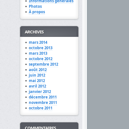
Informations générales
Photos
À propos
ARCHIVES
mars 2014
octobre 2013
mars 2013
octobre 2012
septembre 2012
août 2012
juin 2012
mai 2012
avril 2012
janvier 2012
décembre 2011
novembre 2011
octobre 2011
COMMENTAIRES