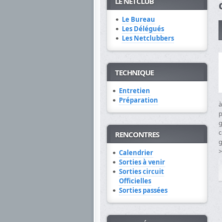
LE NETCLUB
Le Bureau
Les Délégués
Les Netclubbers
TECHNIQUE
Entretien
Préparation
à
p
g
c
RENCONTRES
g
>
Calendrier
Sorties à venir
Sorties circuit
Officielles
Sorties passées